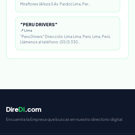
Miraflores (Altura 5 Av. Pardo) Lima, Per…
"PERU DRIVERS"
📍 Lima
"Peru Drivers" Dirección: Lima Lima, Perú. Lima, Perú.
Llámenos al teléfono: (51) (1) 330…
Dire
Di
.com
Encuentra la Empresa que buscas en nuestro directorio digital.