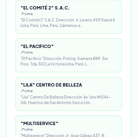
"EL COMITÉ 2" S.A.C.
📍 Lima
"El Comité 2" S.A.C. Dirección: Jr. Loreto 459 Stand 4
Lima, Perú. Lima, Perú. Llámenos a…
"EL PACIFICO"
📍 Lima
"El Pacifico" Dirección: Prolog. Gamarra 889. 3er
Piso, Tda.302 La Victoria Lima, Perú. L…
"LILA" CENTRO DE BELLEZA
📍 Lima
"Lila" Centro De Belleza Dirección: Av. Uno N³244 -
Urb. Huertos de San Antonio Surco Lim…
"MULTISERVICE"
📍 Lima
"Multiservice" Dirección: Jr. Jóse Gálvez 437-B