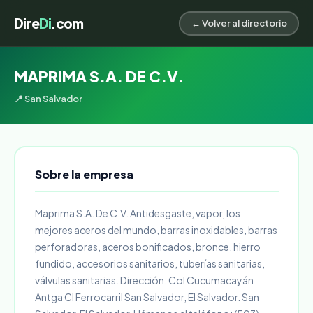
Dire
Di
.com
← Volver al directorio
MAPRIMA S.A. DE C.V.
📍 San Salvador
Sobre la empresa
Maprima S.A. De C.V. Antidesgaste, vapor, los
mejores aceros del mundo, barras inoxidables, barras
perforadoras, aceros bonificados, bronce, hierro
fundido, accesorios sanitarios, tuberías sanitarias,
válvulas sanitarias. Dirección: Col Cucumacayán
Antga Cl Ferrocarril San Salvador, El Salvador. San