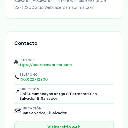
Salvador, El Salvador. Llámenos al teléfono: (503)
22712200 Sitio Web: acerosmaprima.com
Contacto
SITIO WEB
🌐
https://acerosmaprima.com
TELÉFONO
📞
(503) 22712200
DIRECCIÓN
📍
Col Cucumacayán Antga Cl Ferrocarril San
Salvador, El Salvador
UBICACIÓN
🗺️
San Salvador, El Salvador
Visitar sitio web