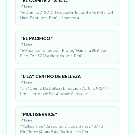
"EL COMITÉ 2" S.A.C.
📍 Lima
"El Comité 2" S.A.C. Dirección: Jr. Loreto 459 Stand 4
Lima, Perú. Lima, Perú. Llámenos a…
"EL PACIFICO"
📍 Lima
"El Pacifico" Dirección: Prolog. Gamarra 889. 3er
Piso, Tda.302 La Victoria Lima, Perú. L…
"LILA" CENTRO DE BELLEZA
📍 Lima
"Lila" Centro De Belleza Dirección: Av. Uno N³244 -
Urb. Huertos de San Antonio Surco Lim…
"MULTISERVICE"
📍 Lima
"Multiservice" Dirección: Jr. Jóse Gálvez 437-B
Miraflores (Altura 5 Av. Pardo) Lima, Per…