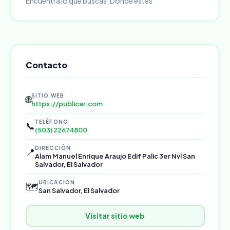
Encuentra lo que buscas, Donde estés
Contacto
SITIO WEB
🌐
https://publicar.com
TELÉFONO
📞
(503) 22674800
DIRECCIÓN
📍
Alam Manuel Enrique Araujo Edif Palic 3er Nvl San
Salvador, El Salvador
UBICACIÓN
🗺️
San Salvador, El Salvador
Visitar sitio web