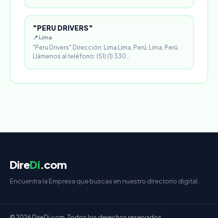
"PERU DRIVERS"
📍 Lima
"Peru Drivers" Dirección: Lima Lima, Perú. Lima, Perú.
Llámenos al teléfono: (51) (1) 330…
Dire
Di
.com
Encuentra la Empresa que buscas en nuestro directorio digital.
© 2026 DireDi.com. Todos los derechos reservados.