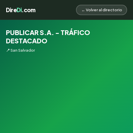
Dire
Di
.com
← Volver al directorio
PUBLICAR S.A. - TRÁFICO
DESTACADO
📍 San Salvador