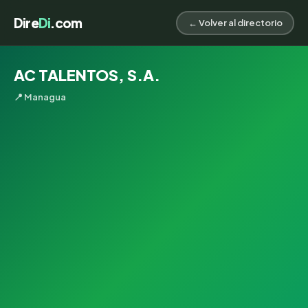
Dire
Di
.com
← Volver al directorio
AC TALENTOS, S.A.
📍 Managua