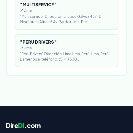
"MULTISERVICE"
📍 Lima
"Multiservice" Dirección: Jr. Jóse Gálvez 437-B
Miraflores (Altura 5 Av. Pardo) Lima, Per…
"PERU DRIVERS"
📍 Lima
"Peru Drivers" Dirección: Lima Lima, Perú. Lima, Perú.
Llámenos al teléfono: (51) (1) 330…
Dire
Di
.com