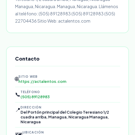
Managua, Nicaragua. Managua, Nicaragua. Llámenos
al teléfono: (505) 89128983 (505) 89128983 (505)
22704436 Sitio Web: actalentos.com
Contacto
SITIO WEB
🌐
https://actalentos.com
TELÉFONO
📞
(505) 89128983
DIRECCIÓN
📍
Del Portón principal del Colegio Teresiano 1/2
cuadra arriba, Managua, Nicaragua Managua,
Nicaragua
UBICACIÓN
🗺️