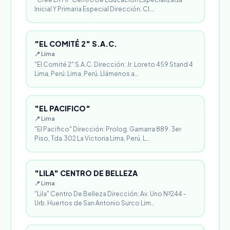
Inicial Y Primaria Especial Dirección: Cl.…
"EL COMITÉ 2" S.A.C.
📍 Lima
"El Comité 2" S.A.C. Dirección: Jr. Loreto 459 Stand 4
Lima, Perú. Lima, Perú. Llámenos a…
"EL PACIFICO"
📍 Lima
"El Pacifico" Dirección: Prolog. Gamarra 889. 3er
Piso, Tda.302 La Victoria Lima, Perú. L…
"LILA" CENTRO DE BELLEZA
📍 Lima
"Lila" Centro De Belleza Dirección: Av. Uno N³244 -
Urb. Huertos de San Antonio Surco Lim…