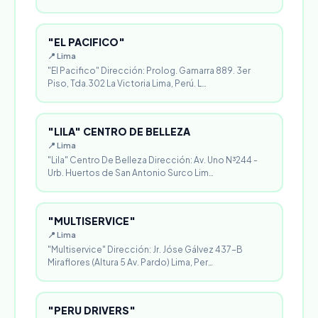
"EL PACIFICO"
📍 Lima
"El Pacifico" Dirección: Prolog. Gamarra 889. 3er
Piso, Tda.302 La Victoria Lima, Perú. L…
"LILA" CENTRO DE BELLEZA
📍 Lima
"Lila" Centro De Belleza Dirección: Av. Uno N³244 -
Urb. Huertos de San Antonio Surco Lim…
"MULTISERVICE"
📍 Lima
"Multiservice" Dirección: Jr. Jóse Gálvez 437-B
Miraflores (Altura 5 Av. Pardo) Lima, Per…
"PERU DRIVERS"