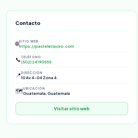
Contacto
SITIO WEB
🌐
https://pasteleriaciro.com
TELÉFONO
📞
(502) 24190555
DIRECCIÓN
📍
10 Av 4-04 Zona 4.
UBICACIÓN
🗺️
Guatemala, Guatemala
Visitar sitio web