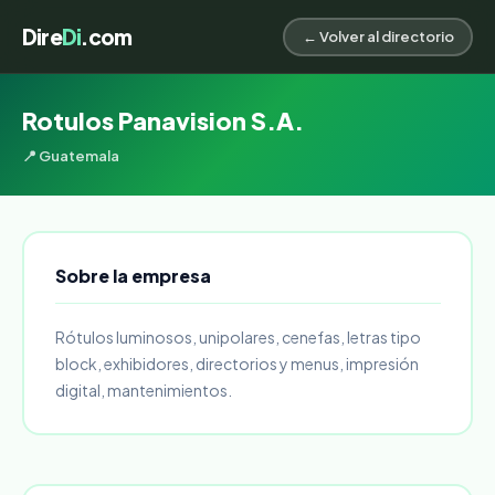
Dire
Di
.com
← Volver al directorio
Rotulos Panavision S.A.
📍 Guatemala
Sobre la empresa
Rótulos luminosos, unipolares, cenefas, letras tipo
block, exhibidores, directorios y menus, impresión
digital, mantenimientos.