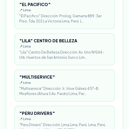
"EL PACIFICO"
📍 Lima
"El Pacifico" Dirección: Prolog. Gamarra 889. 3er
Piso, Tda.302 La Victoria Lima, Perú. L…
"LILA" CENTRO DE BELLEZA
📍 Lima
"Lila" Centro De Belleza Dirección: Av. Uno N³244 -
Urb. Huertos de San Antonio Surco Lim…
"MULTISERVICE"
📍 Lima
"Multiservice" Dirección: Jr. Jóse Gálvez 437-B
Miraflores (Altura 5 Av. Pardo) Lima, Per…
"PERU DRIVERS"
📍 Lima
"Peru Drivers" Dirección: Lima Lima, Perú. Lima, Perú.