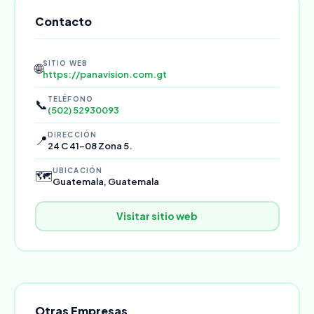
Contacto
SITIO WEB
🌐
https://panavision.com.gt
TELÉFONO
📞
(502) 52930093
DIRECCIÓN
📍
24 C 41-08 Zona 5.
UBICACIÓN
🗺️
Guatemala, Guatemala
Visitar sitio web
Otras Empresas