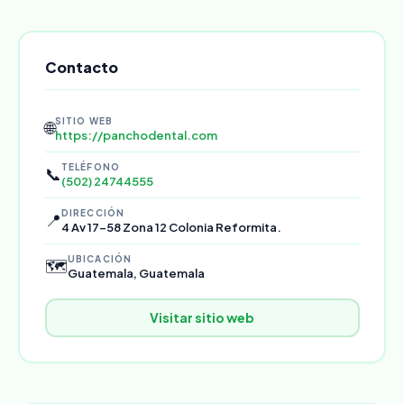
Contacto
SITIO WEB
🌐
https://panchodental.com
TELÉFONO
📞
(502) 24744555
DIRECCIÓN
📍
4 Av 17-58 Zona 12 Colonia Reformita.
UBICACIÓN
🗺️
Guatemala, Guatemala
Visitar sitio web