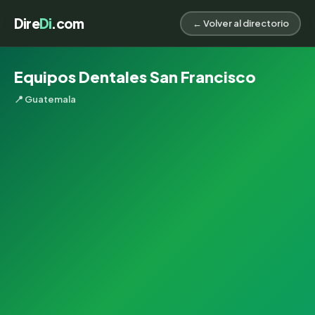
Dire
Di
.com
← Volver al directorio
Equipos Dentales San Francisco
📍 Guatemala