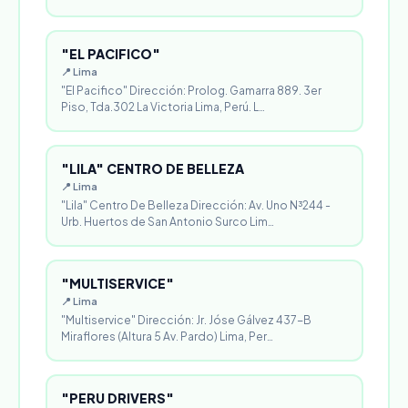
"EL PACIFICO"
📍 Lima
"El Pacifico" Dirección: Prolog. Gamarra 889. 3er
Piso, Tda.302 La Victoria Lima, Perú. L…
"LILA" CENTRO DE BELLEZA
📍 Lima
"Lila" Centro De Belleza Dirección: Av. Uno N³244 -
Urb. Huertos de San Antonio Surco Lim…
"MULTISERVICE"
📍 Lima
"Multiservice" Dirección: Jr. Jóse Gálvez 437-B
Miraflores (Altura 5 Av. Pardo) Lima, Per…
"PERU DRIVERS"