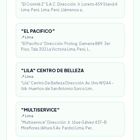
"El Comité 2" S.A.C. Dirección: Jr. Loreto 459 Stand 4
Lima, Perú. Lima, Perú. Llámenos a…
"EL PACIFICO"
📍 Lima
"El Pacifico" Dirección: Prolog. Gamarra 889. 3er
Piso, Tda.302 La Victoria Lima, Perú. L…
"LILA" CENTRO DE BELLEZA
📍 Lima
"Lila" Centro De Belleza Dirección: Av. Uno N³244 -
Urb. Huertos de San Antonio Surco Lim…
"MULTISERVICE"
📍 Lima
"Multiservice" Dirección: Jr. Jóse Gálvez 437-B
Miraflores (Altura 5 Av. Pardo) Lima, Per…