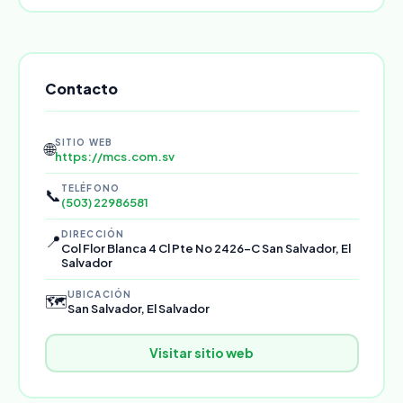
Contacto
SITIO WEB
🌐
https://mcs.com.sv
TELÉFONO
📞
(503) 22986581
DIRECCIÓN
📍
Col Flor Blanca 4 Cl Pte No 2426-C San Salvador, El
Salvador
UBICACIÓN
🗺️
San Salvador, El Salvador
Visitar sitio web