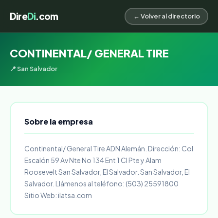
Dire
Di
.com
← Volver al directorio
CONTINENTAL/ GENERAL TIRE
📍 San Salvador
Sobre la empresa
Continental/ General Tire ADN Alemán. Dirección: Col
Escalón 59 Av Nte No 134 Ent 1 Cl Pte y Alam
Roosevelt San Salvador, El Salvador. San Salvador, El
Salvador. Llámenos al teléfono: (503) 25591800
Sitio Web: ilatsa.com