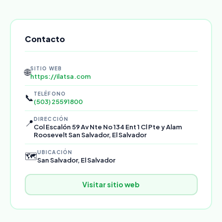
Contacto
SITIO WEB
🌐
https://ilatsa.com
TELÉFONO
📞
(503) 25591800
DIRECCIÓN
📍
Col Escalón 59 Av Nte No 134 Ent 1 Cl Pte y Alam
Roosevelt San Salvador, El Salvador
UBICACIÓN
🗺️
San Salvador, El Salvador
Visitar sitio web