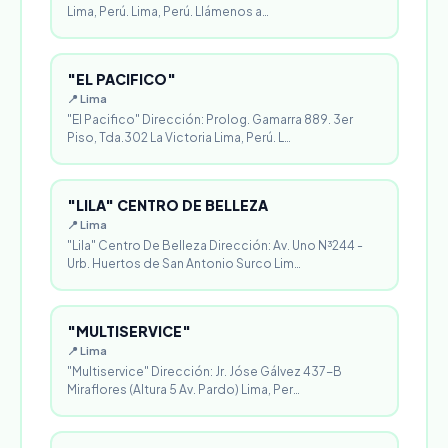
Lima, Perú. Lima, Perú. Llámenos a…
"EL PACIFICO"
📍 Lima
"El Pacifico" Dirección: Prolog. Gamarra 889. 3er
Piso, Tda.302 La Victoria Lima, Perú. L…
"LILA" CENTRO DE BELLEZA
📍 Lima
"Lila" Centro De Belleza Dirección: Av. Uno N³244 -
Urb. Huertos de San Antonio Surco Lim…
"MULTISERVICE"
📍 Lima
"Multiservice" Dirección: Jr. Jóse Gálvez 437-B
Miraflores (Altura 5 Av. Pardo) Lima, Per…