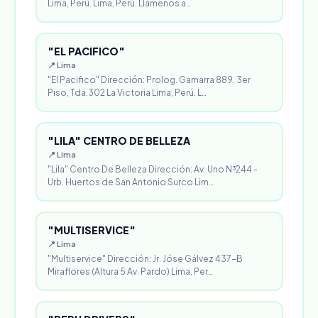
Lima, Perú. Lima, Perú. Llámenos a…
"EL PACIFICO"
📍 Lima
"El Pacifico" Dirección: Prolog. Gamarra 889. 3er
Piso, Tda.302 La Victoria Lima, Perú. L…
"LILA" CENTRO DE BELLEZA
📍 Lima
"Lila" Centro De Belleza Dirección: Av. Uno N³244 -
Urb. Huertos de San Antonio Surco Lim…
"MULTISERVICE"
📍 Lima
"Multiservice" Dirección: Jr. Jóse Gálvez 437-B
Miraflores (Altura 5 Av. Pardo) Lima, Per…