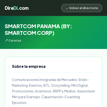
Dire
Di
.com
← Volver al directorio
SMARTCOM PANAMA (BY:
SMARTCOM CORP)
📍 Caracas
Sobre la empresa
Comunicaciones Integradas de Mercadeo: Endo-
Marketing, Eventos, BTL, Storytelling, Mkt Digital,
Promociones, Incentivos, RRPP y Medios. Asesoría en
Mkt para Startups. Capacitación-Coaching
Ejecutivo.