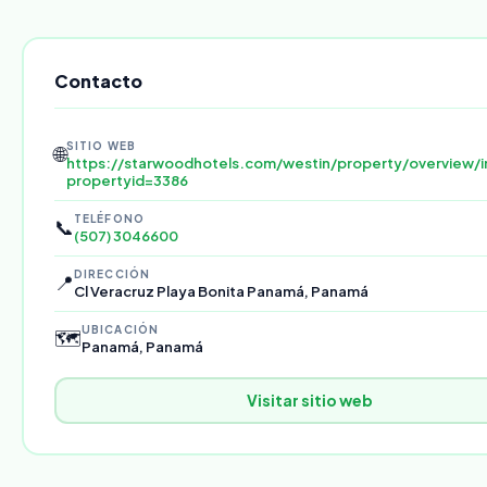
Contacto
SITIO WEB
🌐
https://starwoodhotels.com/westin/property/overview/i
propertyid=3386
TELÉFONO
📞
(507) 3046600
DIRECCIÓN
📍
Cl Veracruz Playa Bonita Panamá, Panamá
UBICACIÓN
🗺️
Panamá, Panamá
Visitar sitio web