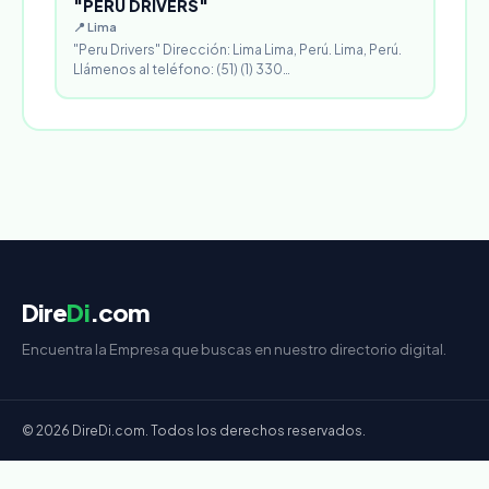
"PERU DRIVERS"
📍 Lima
"Peru Drivers" Dirección: Lima Lima, Perú. Lima, Perú.
Llámenos al teléfono: (51) (1) 330…
Dire
Di
.com
Encuentra la Empresa que buscas en nuestro directorio digital.
© 2026 DireDi.com. Todos los derechos reservados.