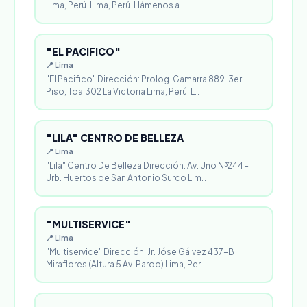
Lima, Perú. Lima, Perú. Llámenos a…
"EL PACIFICO"
📍 Lima
"El Pacifico" Dirección: Prolog. Gamarra 889. 3er
Piso, Tda.302 La Victoria Lima, Perú. L…
"LILA" CENTRO DE BELLEZA
📍 Lima
"Lila" Centro De Belleza Dirección: Av. Uno N³244 -
Urb. Huertos de San Antonio Surco Lim…
"MULTISERVICE"
📍 Lima
"Multiservice" Dirección: Jr. Jóse Gálvez 437-B
Miraflores (Altura 5 Av. Pardo) Lima, Per…