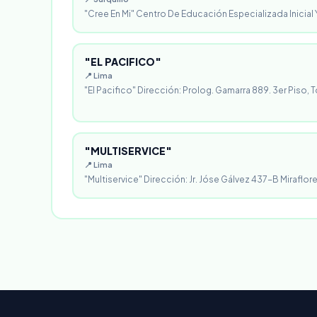
"Cree En Mi" Centro De Educación Especializada Inicial Y
"EL PACIFICO"
📍 Lima
"El Pacifico" Dirección: Prolog. Gamarra 889. 3er Piso, T
"MULTISERVICE"
📍 Lima
"Multiservice" Dirección: Jr. Jóse Gálvez 437-B Miraflores