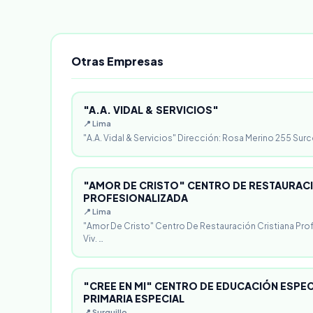
Otras Empresas
"A.A. VIDAL & SERVICIOS"
📍 Lima
"A.A. Vidal & Servicios" Dirección: Rosa Merino 255 Surc
"AMOR DE CRISTO" CENTRO DE RESTAURACI
PROFESIONALIZADA
📍 Lima
"Amor De Cristo" Centro De Restauración Cristiana Pro
Viv. …
"CREE EN MI" CENTRO DE EDUCACIÓN ESPECI
PRIMARIA ESPECIAL
📍 Surquillo