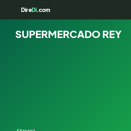
Dire
Di
.com
SUPERMERCADO REY
📍 Panamá