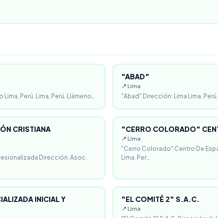
"ABAD"
📍 Lima
o Lima, Perú. Lima, Perú. Llámeno…
"Abad" Dirección: Lima Lima, Perú.
ÓN CRISTIANA
"CERRO COLORADO" CENT
📍 Lima
"Cerro Colorado" Centro De Espa
fesionalizada Dirección: Asoc.
Lima, Per…
ALIZADA INICIAL Y
"EL COMITÉ 2" S.A.C.
📍 Lima