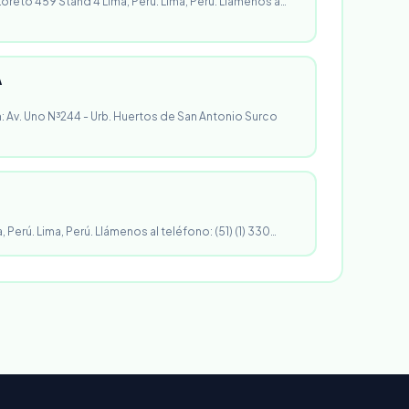
 Loreto 459 Stand 4 Lima, Perú. Lima, Perú. Llámenos a…
A
n: Av. Uno N³244 - Urb. Huertos de San Antonio Surco
, Perú. Lima, Perú. Llámenos al teléfono: (51) (1) 330…