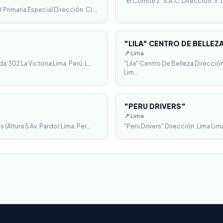
"El Comité 2" S.A.C. Dirección: Jr.
 Primaria Especial Dirección: Cl.…
"LILA" CENTRO DE BELLEZ
📍 Lima
da.302 La Victoria Lima, Perú. L…
"Lila" Centro De Belleza Direcció
Lim…
"PERU DRIVERS"
📍 Lima
 (Altura 5 Av. Pardo) Lima, Per…
"Peru Drivers" Dirección: Lima Lima