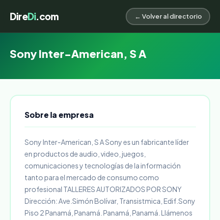
Dire
Di
.com
← Volver al directorio
Sony Inter-American, S A
Sobre la empresa
Sony Inter-American, S A Sony es un fabricante líder
en productos de audio, video, juegos,
comunicaciones y tecnologías de la información
tanto para el mercado de consumo como
profesional TALLERES AUTORIZADOS POR SONY
Dirección: Ave.Simón Bolívar, Transistmica, Edif.Sony
Piso 2 Panamá, Panamá. Panamá, Panamá. Llámenos