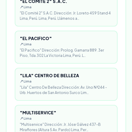
"EL COMITÉ 2" S.A.C.
📍 Lima
"El Comité 2" S.A.C. Dirección: Jr. Loreto 459 Stand 4
Lima, Perú. Lima, Perú. Llámenos a…
"EL PACIFICO"
📍 Lima
"El Pacifico" Dirección: Prolog. Gamarra 889. 3er
Piso, Tda.302 La Victoria Lima, Perú. L…
"LILA" CENTRO DE BELLEZA
📍 Lima
"Lila" Centro De Belleza Dirección: Av. Uno N³244 -
Urb. Huertos de San Antonio Surco Lim…
"MULTISERVICE"
📍 Lima
"Multiservice" Dirección: Jr. Jóse Gálvez 437-B
Miraflores (Altura 5 Av. Pardo) Lima, Per…