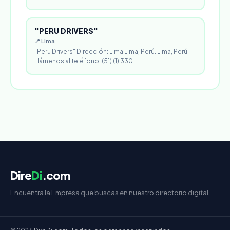
"PERU DRIVERS"
📍 Lima
"Peru Drivers" Dirección: Lima Lima, Perú. Lima, Perú.
Llámenos al teléfono: (51) (1) 330…
Dire
Di
.com
Encuentra la Empresa que buscas en nuestro directorio digital.