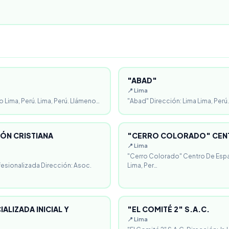
"ABAD"
📍 Lima
o Lima, Perú. Lima, Perú. Llámeno…
"Abad" Dirección: Lima Lima, Perú.
ÓN CRISTIANA
"CERRO COLORADO" CENT
📍 Lima
"Cerro Colorado" Centro De Espa
fesionalizada Dirección: Asoc.
Lima, Per…
ALIZADA INICIAL Y
"EL COMITÉ 2" S.A.C.
📍 Lima