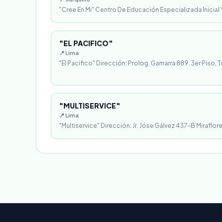
"Cree En Mi" Centro De Educación Especializada Inicial Y
"EL PACIFICO"
📍 Lima
"El Pacifico" Dirección: Prolog. Gamarra 889. 3er Piso, T
"MULTISERVICE"
📍 Lima
"Multiservice" Dirección: Jr. Jóse Gálvez 437-B Miraflores