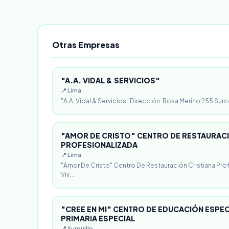
Otras Empresas
"A.A. VIDAL & SERVICIOS"
📍 Lima
"A.A. Vidal & Servicios" Dirección: Rosa Merino 255 Surc
"AMOR DE CRISTO" CENTRO DE RESTAURACI
PROFESIONALIZADA
📍 Lima
"Amor De Cristo" Centro De Restauración Cristiana Pro
Viv. …
"CREE EN MI" CENTRO DE EDUCACIÓN ESPECI
PRIMARIA ESPECIAL
📍 Surquillo