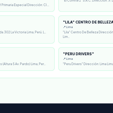
"El Comité 2" S.A.C. Dirección: Jr.
 Primaria Especial Dirección: Cl.…
"LILA" CENTRO DE BELLEZ
📍 Lima
da.302 La Victoria Lima, Perú. L…
"Lila" Centro De Belleza Direcció
Lim…
"PERU DRIVERS"
📍 Lima
 (Altura 5 Av. Pardo) Lima, Per…
"Peru Drivers" Dirección: Lima Lima