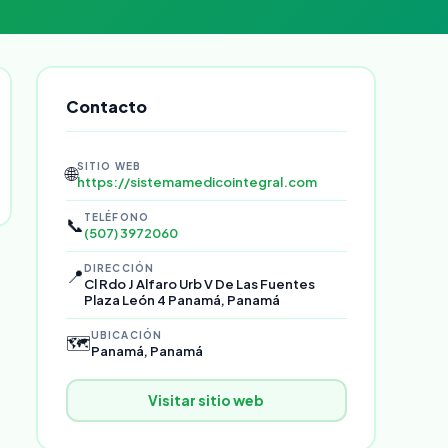
Contacto
SITIO WEB
🌐
https://sistemamedicointegral.com
TELÉFONO
📞
(507) 3972060
DIRECCIÓN
📍
Cl Rdo J Alfaro Urb V De Las Fuentes
Plaza León 4 Panamá, Panamá
UBICACIÓN
🗺️
Panamá, Panamá
Visitar sitio web