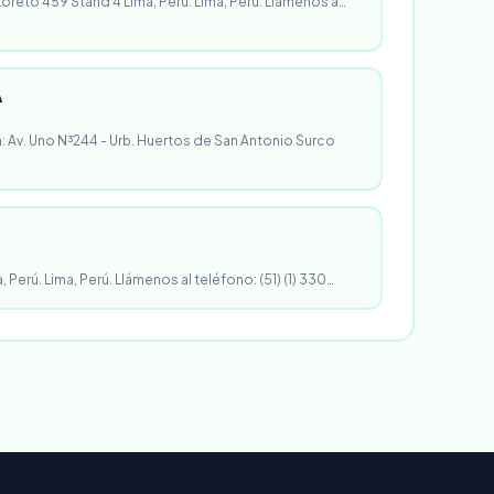
 Loreto 459 Stand 4 Lima, Perú. Lima, Perú. Llámenos a…
A
n: Av. Uno N³244 - Urb. Huertos de San Antonio Surco
, Perú. Lima, Perú. Llámenos al teléfono: (51) (1) 330…