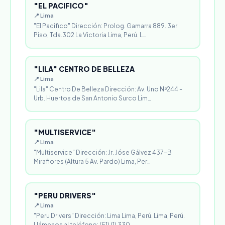
"EL PACIFICO"
📍 Lima
"El Pacifico" Dirección: Prolog. Gamarra 889. 3er
Piso, Tda.302 La Victoria Lima, Perú. L…
"LILA" CENTRO DE BELLEZA
📍 Lima
"Lila" Centro De Belleza Dirección: Av. Uno N³244 -
Urb. Huertos de San Antonio Surco Lim…
"MULTISERVICE"
📍 Lima
"Multiservice" Dirección: Jr. Jóse Gálvez 437-B
Miraflores (Altura 5 Av. Pardo) Lima, Per…
"PERU DRIVERS"
📍 Lima
"Peru Drivers" Dirección: Lima Lima, Perú. Lima, Perú.
Llámenos al teléfono: (51) (1) 330…