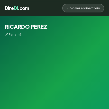
Dire
Di
.com
← Volver al directorio
RICARDO PEREZ
📍 Panamá