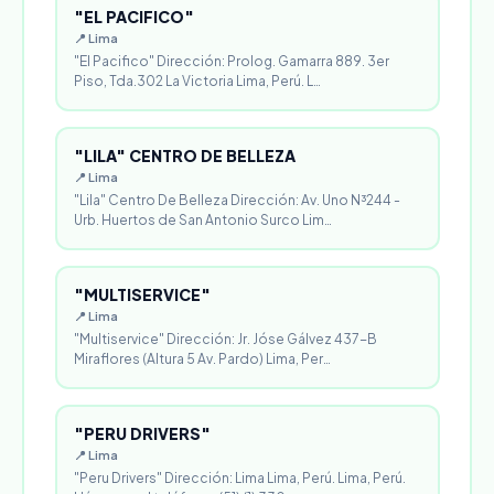
"EL PACIFICO"
📍 Lima
"El Pacifico" Dirección: Prolog. Gamarra 889. 3er
Piso, Tda.302 La Victoria Lima, Perú. L…
"LILA" CENTRO DE BELLEZA
📍 Lima
"Lila" Centro De Belleza Dirección: Av. Uno N³244 -
Urb. Huertos de San Antonio Surco Lim…
"MULTISERVICE"
📍 Lima
"Multiservice" Dirección: Jr. Jóse Gálvez 437-B
Miraflores (Altura 5 Av. Pardo) Lima, Per…
"PERU DRIVERS"
📍 Lima
"Peru Drivers" Dirección: Lima Lima, Perú. Lima, Perú.