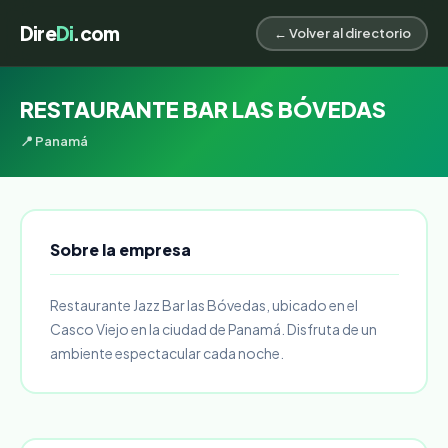
Dire
Di
.com
← Volver al directorio
RESTAURANTE BAR LAS BÓVEDAS
📍 Panamá
Sobre la empresa
Restaurante Jazz Bar las Bóvedas, ubicado en el
Casco Viejo en la ciudad de Panamá. Disfruta de un
ambiente espectacular cada noche.