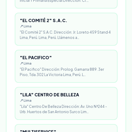
Inicial Y Primaria Especial Dirección: Cl.…
"EL COMITÉ 2" S.A.C.
📍 Lima
"El Comité 2" S.A.C. Dirección: Jr. Loreto 459 Stand 4
Lima, Perú. Lima, Perú. Llámenos a…
"EL PACIFICO"
📍 Lima
"El Pacifico" Dirección: Prolog. Gamarra 889. 3er
Piso, Tda.302 La Victoria Lima, Perú. L…
"LILA" CENTRO DE BELLEZA
📍 Lima
"Lila" Centro De Belleza Dirección: Av. Uno N³244 -
Urb. Huertos de San Antonio Surco Lim…
"MULTISERVICE"