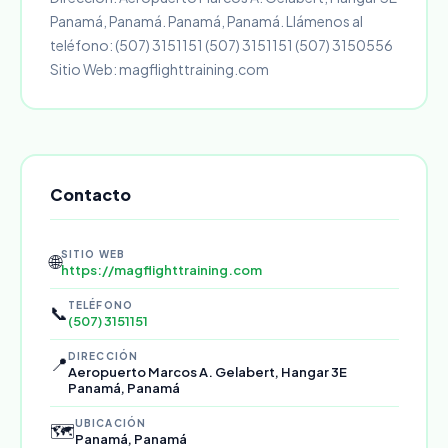
Panamá, Panamá. Panamá, Panamá. Llámenos al
teléfono: (507) 3151151 (507) 3151151 (507) 3150556
Sitio Web: magflighttraining.com
Contacto
SITIO WEB
🌐
https://magflighttraining.com
TELÉFONO
📞
(507) 3151151
DIRECCIÓN
📍
Aeropuerto Marcos A. Gelabert, Hangar 3E
Panamá, Panamá
UBICACIÓN
🗺️
Panamá, Panamá