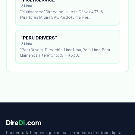
📍 Lima
"Multiservice" Dirección: Jr. Jóse Gálvez 437-B
Miraflores (Altura 5 Av. Pardo) Lima, Per…
"PERU DRIVERS"
📍 Lima
"Peru Drivers" Dirección: Lima Lima, Perú. Lima, Perú.
Llámenos al teléfono: (51) (1) 330…
Dire
Di
.com
Encuentra la Empresa que buscas en nuestro directorio digital.