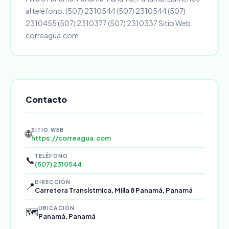
al teléfono: (507) 2310544 (507) 2310544 (507)
2310455 (507) 2310377 (507) 2310337 Sitio Web:
correagua.com
Contacto
SITIO WEB
🌐
https://correagua.com
TELÉFONO
📞
(507) 2310544
DIRECCIÓN
📍
Carretera Transístmica, Milla 8 Panamá, Panamá
UBICACIÓN
🗺️
Panamá, Panamá