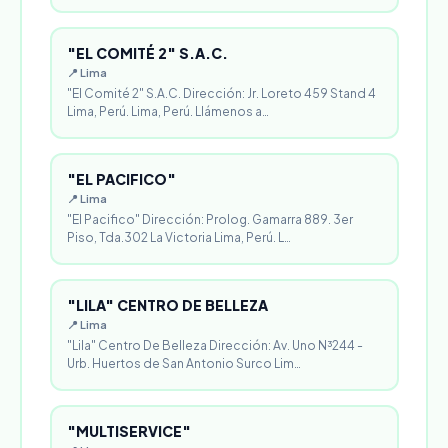
"EL COMITÉ 2" S.A.C.
📍 Lima
"El Comité 2" S.A.C. Dirección: Jr. Loreto 459 Stand 4
Lima, Perú. Lima, Perú. Llámenos a…
"EL PACIFICO"
📍 Lima
"El Pacifico" Dirección: Prolog. Gamarra 889. 3er
Piso, Tda.302 La Victoria Lima, Perú. L…
"LILA" CENTRO DE BELLEZA
📍 Lima
"Lila" Centro De Belleza Dirección: Av. Uno N³244 -
Urb. Huertos de San Antonio Surco Lim…
"MULTISERVICE"