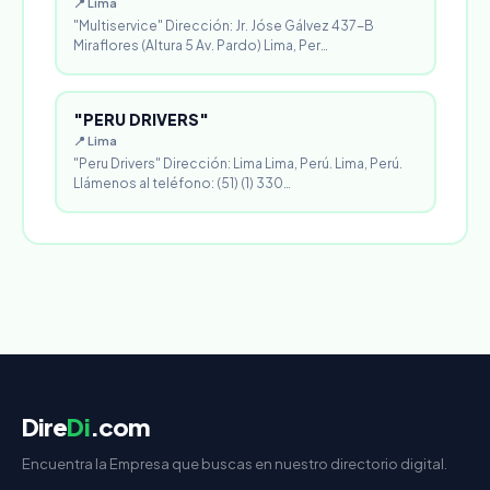
📍 Lima
"Multiservice" Dirección: Jr. Jóse Gálvez 437-B
Miraflores (Altura 5 Av. Pardo) Lima, Per…
"PERU DRIVERS"
📍 Lima
"Peru Drivers" Dirección: Lima Lima, Perú. Lima, Perú.
Llámenos al teléfono: (51) (1) 330…
Dire
Di
.com
Encuentra la Empresa que buscas en nuestro directorio digital.