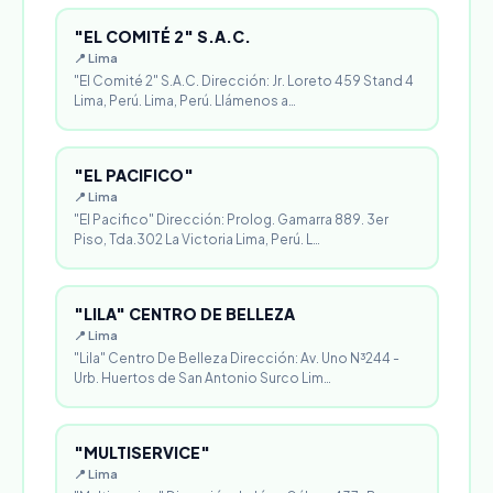
"EL COMITÉ 2" S.A.C.
📍 Lima
"El Comité 2" S.A.C. Dirección: Jr. Loreto 459 Stand 4
Lima, Perú. Lima, Perú. Llámenos a…
"EL PACIFICO"
📍 Lima
"El Pacifico" Dirección: Prolog. Gamarra 889. 3er
Piso, Tda.302 La Victoria Lima, Perú. L…
"LILA" CENTRO DE BELLEZA
📍 Lima
"Lila" Centro De Belleza Dirección: Av. Uno N³244 -
Urb. Huertos de San Antonio Surco Lim…
"MULTISERVICE"
📍 Lima