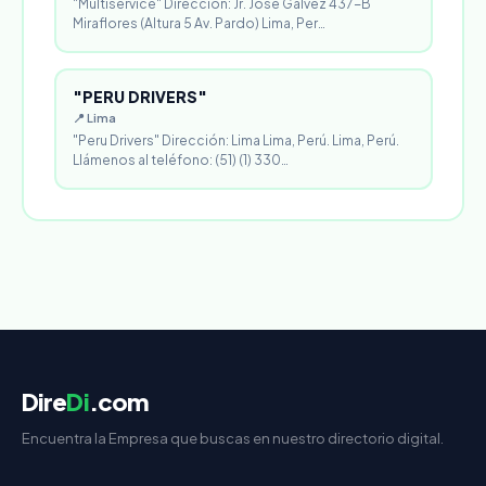
"Multiservice" Dirección: Jr. Jóse Gálvez 437-B
Miraflores (Altura 5 Av. Pardo) Lima, Per…
"PERU DRIVERS"
📍 Lima
"Peru Drivers" Dirección: Lima Lima, Perú. Lima, Perú.
Llámenos al teléfono: (51) (1) 330…
Dire
Di
.com
Encuentra la Empresa que buscas en nuestro directorio digital.