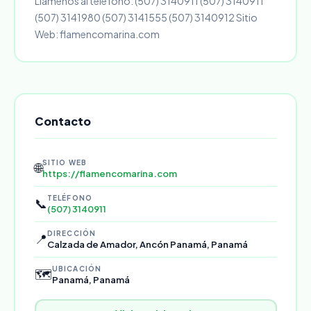
Llámenos al teléfono: (507) 3140911 (507) 3140911
(507) 3141980 (507) 3141555 (507) 3140912 Sitio
Web: flamencomarina.com
Contacto
SITIO WEB
🌐
https://flamencomarina.com
TELÉFONO
📞
(507) 3140911
DIRECCIÓN
📍
Calzada de Amador, Ancón Panamá, Panamá
UBICACIÓN
🗺️
Panamá, Panamá