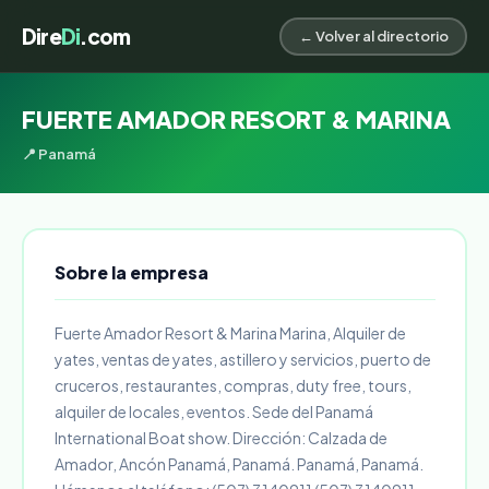
Dire
Di
.com
← Volver al directorio
FUERTE AMADOR RESORT & MARINA
📍 Panamá
Sobre la empresa
Fuerte Amador Resort & Marina Marina, Alquiler de
yates, ventas de yates, astillero y servicios, puerto de
cruceros, restaurantes, compras, duty free, tours,
alquiler de locales, eventos. Sede del Panamá
International Boat show. Dirección: Calzada de
Amador, Ancón Panamá, Panamá. Panamá, Panamá.