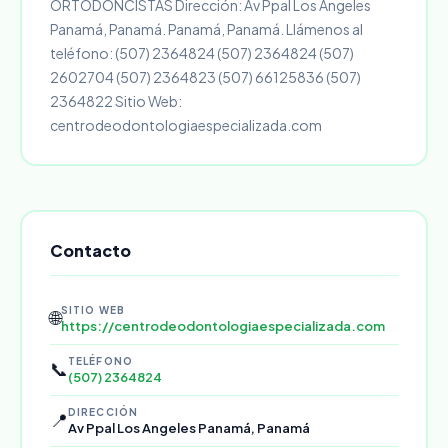
ORTODONCISTAS Dirección: Av Ppal Los Angeles
Panamá, Panamá. Panamá, Panamá. Llámenos al
teléfono: (507) 2364824 (507) 2364824 (507)
2602704 (507) 2364823 (507) 66125836 (507)
2364822 Sitio Web:
centrodeodontologiaespecializada.com
Contacto
SITIO WEB
🌐
https://centrodeodontologiaespecializada.com
TELÉFONO
📞
(507) 2364824
DIRECCIÓN
📍
Av Ppal Los Angeles Panamá, Panamá