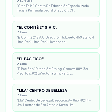
📍 Surquillo
"Cree En Mi" Centro De Educación Especializada
Inicial Y Primaria Especial Dirección: Cl.…
"EL COMITÉ 2" S.A.C.
📍 Lima
"El Comité 2" S.A.C. Dirección: Jr. Loreto 459 Stand 4
Lima, Perú. Lima, Perú. Llámenos a…
"EL PACIFICO"
📍 Lima
"El Pacifico" Dirección: Prolog. Gamarra 889. 3er
Piso, Tda.302 La Victoria Lima, Perú. L…
"LILA" CENTRO DE BELLEZA
📍 Lima
"Lila" Centro De Belleza Dirección: Av. Uno N³244 -
Urb. Huertos de San Antonio Surco Lim…