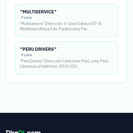
"MULTISERVICE"
📍 Lima
"Multiservice" Dirección: Jr. Jóse Gálvez 437-B
Miraflores (Altura 5 Av. Pardo) Lima, Per…
"PERU DRIVERS"
📍 Lima
"Peru Drivers" Dirección: Lima Lima, Perú. Lima, Perú.
Llámenos al teléfono: (51) (1) 330…
Dire
Di
.com