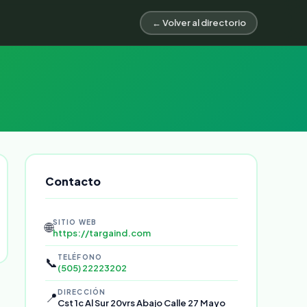
← Volver al directorio
Contacto
SITIO WEB
🌐
https://targaind.com
TELÉFONO
📞
(505) 22223202
DIRECCIÓN
📍
Cst 1c Al Sur 20vrs Abajo Calle 27 Mayo