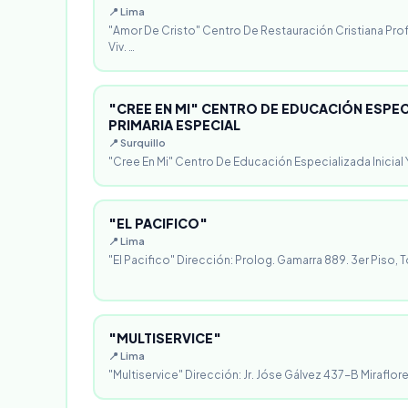
📍 Lima
"Amor De Cristo" Centro De Restauración Cristiana Pro
Viv. …
"CREE EN MI" CENTRO DE EDUCACIÓN ESPECI
PRIMARIA ESPECIAL
📍 Surquillo
"Cree En Mi" Centro De Educación Especializada Inicial Y
"EL PACIFICO"
📍 Lima
"El Pacifico" Dirección: Prolog. Gamarra 889. 3er Piso, T
"MULTISERVICE"
📍 Lima
"Multiservice" Dirección: Jr. Jóse Gálvez 437-B Miraflores