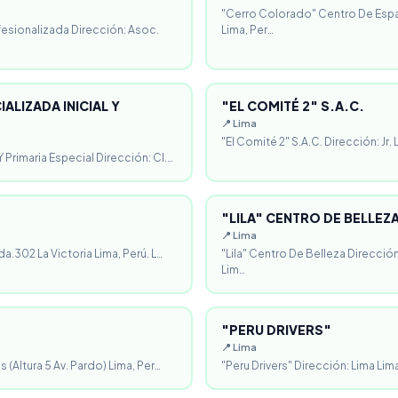
"Cerro Colorado" Centro De Espa
fesionalizada Dirección: Asoc.
Lima, Per…
ALIZADA INICIAL Y
"EL COMITÉ 2" S.A.C.
📍 Lima
"El Comité 2" S.A.C. Dirección: Jr.
 Primaria Especial Dirección: Cl.…
"LILA" CENTRO DE BELLEZ
📍 Lima
da.302 La Victoria Lima, Perú. L…
"Lila" Centro De Belleza Direcció
Lim…
"PERU DRIVERS"
📍 Lima
 (Altura 5 Av. Pardo) Lima, Per…
"Peru Drivers" Dirección: Lima Lima