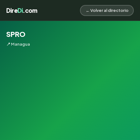
Dire
Di
.com
← Volver al directorio
SPRO
📍 Managua