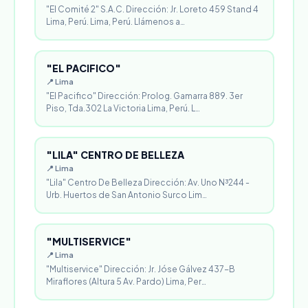
"El Comité 2" S.A.C. Dirección: Jr. Loreto 459 Stand 4
Lima, Perú. Lima, Perú. Llámenos a…
"EL PACIFICO"
📍 Lima
"El Pacifico" Dirección: Prolog. Gamarra 889. 3er
Piso, Tda.302 La Victoria Lima, Perú. L…
"LILA" CENTRO DE BELLEZA
📍 Lima
"Lila" Centro De Belleza Dirección: Av. Uno N³244 -
Urb. Huertos de San Antonio Surco Lim…
"MULTISERVICE"
📍 Lima
"Multiservice" Dirección: Jr. Jóse Gálvez 437-B
Miraflores (Altura 5 Av. Pardo) Lima, Per…