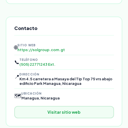
Contacto
SITIO WEB
🌐
https://solgroup.com.gt
TELÉFONO
📞
(505) 22771243 Ext.
DIRECCIÓN
📍
Km 4.5 carretera a Masaya del Tip Top 75 vrs abajo
edificio Park Managua, Nicaragua
UBICACIÓN
🗺️
Managua, Nicaragua
Visitar sitio web