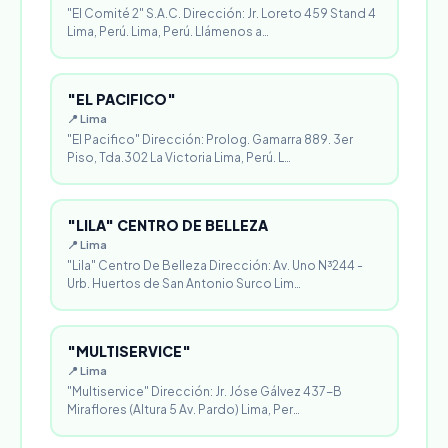
"El Comité 2" S.A.C. Dirección: Jr. Loreto 459 Stand 4
Lima, Perú. Lima, Perú. Llámenos a…
"EL PACIFICO"
📍 Lima
"El Pacifico" Dirección: Prolog. Gamarra 889. 3er
Piso, Tda.302 La Victoria Lima, Perú. L…
"LILA" CENTRO DE BELLEZA
📍 Lima
"Lila" Centro De Belleza Dirección: Av. Uno N³244 -
Urb. Huertos de San Antonio Surco Lim…
"MULTISERVICE"
📍 Lima
"Multiservice" Dirección: Jr. Jóse Gálvez 437-B
Miraflores (Altura 5 Av. Pardo) Lima, Per…