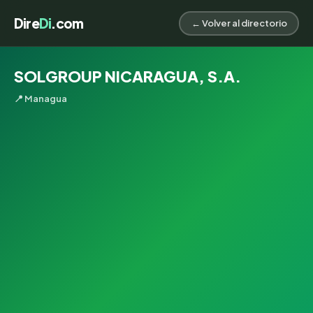
Dire
Di
.com
← Volver al directorio
SOLGROUP NICARAGUA, S.A.
📍 Managua