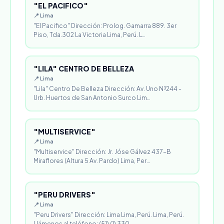
"EL PACIFICO"
📍 Lima
"El Pacifico" Dirección: Prolog. Gamarra 889. 3er
Piso, Tda.302 La Victoria Lima, Perú. L…
"LILA" CENTRO DE BELLEZA
📍 Lima
"Lila" Centro De Belleza Dirección: Av. Uno N³244 -
Urb. Huertos de San Antonio Surco Lim…
"MULTISERVICE"
📍 Lima
"Multiservice" Dirección: Jr. Jóse Gálvez 437-B
Miraflores (Altura 5 Av. Pardo) Lima, Per…
"PERU DRIVERS"
📍 Lima
"Peru Drivers" Dirección: Lima Lima, Perú. Lima, Perú.
Llámenos al teléfono: (51) (1) 330…