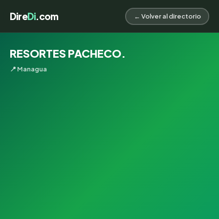
Dire
Di
.com
← Volver al directorio
RESORTES PACHECO.
📍 Managua