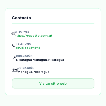
Contacto
SITIO WEB
🌐
https://repetto.com.gt
TELÉFONO
📞
(505) 66289494
DIRECCIÓN
📍
Nicaragua Managua, Nicaragua
UBICACIÓN
🗺️
Managua, Nicaragua
Visitar sitio web