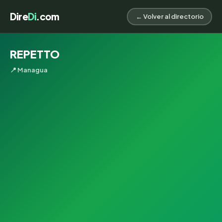
Dire
Di
.com
← Volver al directorio
REPETTO
📍 Managua