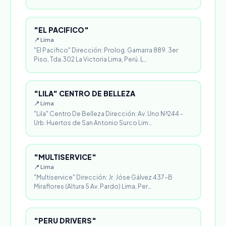
"EL PACIFICO"
📍 Lima
"El Pacifico" Dirección: Prolog. Gamarra 889. 3er
Piso, Tda.302 La Victoria Lima, Perú. L…
"LILA" CENTRO DE BELLEZA
📍 Lima
"Lila" Centro De Belleza Dirección: Av. Uno N³244 -
Urb. Huertos de San Antonio Surco Lim…
"MULTISERVICE"
📍 Lima
"Multiservice" Dirección: Jr. Jóse Gálvez 437-B
Miraflores (Altura 5 Av. Pardo) Lima, Per…
"PERU DRIVERS"