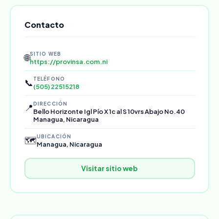
Contacto
SITIO WEB
🌐
https://provinsa.com.ni
TELÉFONO
📞
(505) 22515218
DIRECCIÓN
📍
Bello Horizonte Igl Pío X 1c al S 10vrs Abajo No.40
Managua, Nicaragua
UBICACIÓN
🗺️
Managua, Nicaragua
Visitar sitio web