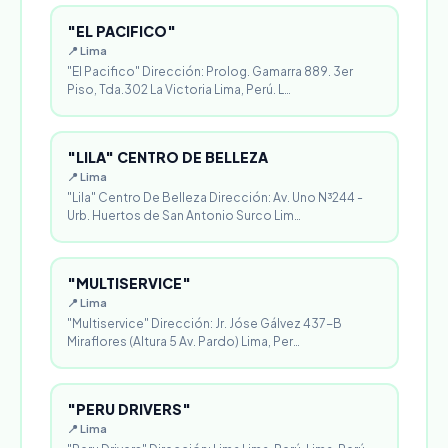
"EL PACIFICO"
📍 Lima
"El Pacifico" Dirección: Prolog. Gamarra 889. 3er
Piso, Tda.302 La Victoria Lima, Perú. L…
"LILA" CENTRO DE BELLEZA
📍 Lima
"Lila" Centro De Belleza Dirección: Av. Uno N³244 -
Urb. Huertos de San Antonio Surco Lim…
"MULTISERVICE"
📍 Lima
"Multiservice" Dirección: Jr. Jóse Gálvez 437-B
Miraflores (Altura 5 Av. Pardo) Lima, Per…
"PERU DRIVERS"
📍 Lima