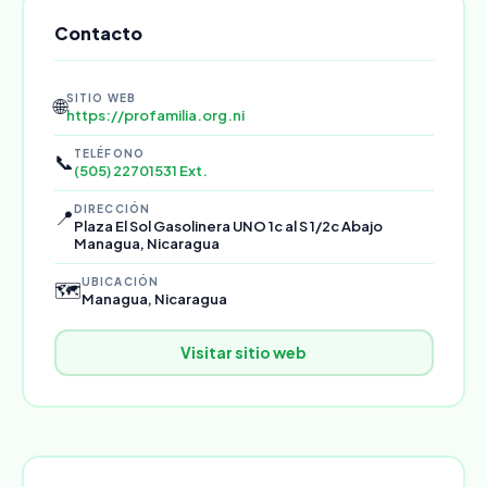
Contacto
SITIO WEB
🌐
https://profamilia.org.ni
TELÉFONO
📞
(505) 22701531 Ext.
DIRECCIÓN
📍
Plaza El Sol Gasolinera UNO 1c al S 1/2c Abajo
Managua, Nicaragua
UBICACIÓN
🗺️
Managua, Nicaragua
Visitar sitio web