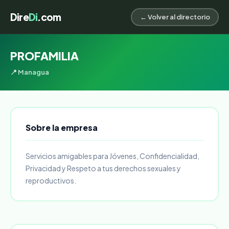
Dire
Di
.com
← Volver al directorio
PROFAMILIA
📍 Managua
Sobre la empresa
Servicios amigables para Jóvenes, Confidencialidad,
Privacidad y Respeto a tus derechos sexuales y
reproductivos.