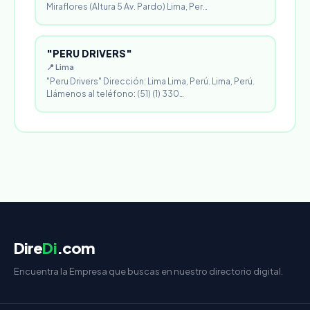
Miraflores (Altura 5 Av. Pardo) Lima, Per…
"PERU DRIVERS"
📍 Lima
"Peru Drivers" Dirección: Lima Lima, Perú. Lima, Perú.
Llámenos al teléfono: (51) (1) 330…
Dire
Di
.com
Encuentra la Empresa que buscas en nuestro directorio digital.