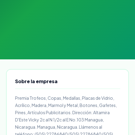
Sobre la empresa
Premia Trofeos, Copas, Medallas, Placas de Vidrio,
Acrílico, Madera, Marmol y Metal, Botones, Gafetes,
Pines, Artículos Publicitarios. Dirección: Altamira
D'Este Vicky 2c al N 1/2c al E No.103 Managua,
Nicaragua. Managua, Nicaragua. Llámenos al
teléfono: (505) 22786840 (505) 22786840 (505)