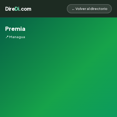
Dire
Di
.com
← Volver al directorio
Premia
📍 Managua