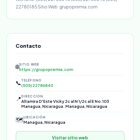
22780185 Sitio Web: grupopremia.com
Contacto
SITIO WEB
🌐
https://grupopremia.com
TELÉFONO
📞
(505) 22786840
DIRECCIÓN
📍
Altamira D'Este Vicky 2c al N 1/2c al E No.103
Managua, Nicaragua. Managua, Nicaragua
UBICACIÓN
🗺️
Managua, Nicaragua
Visitar sitio web