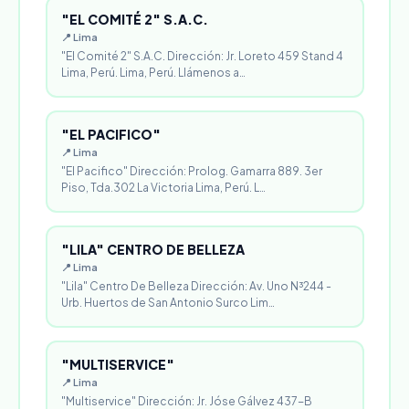
"EL COMITÉ 2" S.A.C.
📍 Lima
"El Comité 2" S.A.C. Dirección: Jr. Loreto 459 Stand 4
Lima, Perú. Lima, Perú. Llámenos a…
"EL PACIFICO"
📍 Lima
"El Pacifico" Dirección: Prolog. Gamarra 889. 3er
Piso, Tda.302 La Victoria Lima, Perú. L…
"LILA" CENTRO DE BELLEZA
📍 Lima
"Lila" Centro De Belleza Dirección: Av. Uno N³244 -
Urb. Huertos de San Antonio Surco Lim…
"MULTISERVICE"
📍 Lima
"Multiservice" Dirección: Jr. Jóse Gálvez 437-B