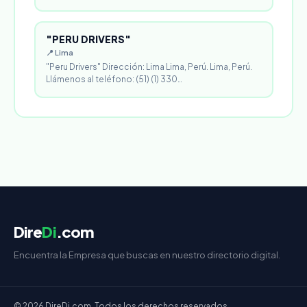
"PERU DRIVERS"
📍 Lima
"Peru Drivers" Dirección: Lima Lima, Perú. Lima, Perú.
Llámenos al teléfono: (51) (1) 330…
Dire
Di
.com
Encuentra la Empresa que buscas en nuestro directorio digital.
© 2026 DireDi.com. Todos los derechos reservados.