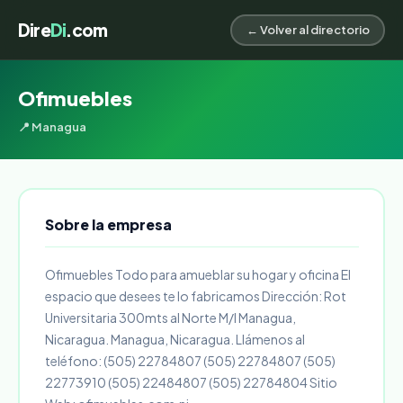
Dire
Di
.com
← Volver al directorio
Ofimuebles
📍 Managua
Sobre la empresa
Ofimuebles Todo para amueblar su hogar y oficina El
espacio que desees te lo fabricamos Dirección: Rot
Universitaria 300mts al Norte M/I Managua,
Nicaragua. Managua, Nicaragua. Llámenos al
teléfono: (505) 22784807 (505) 22784807 (505)
22773910 (505) 22484807 (505) 22784804 Sitio