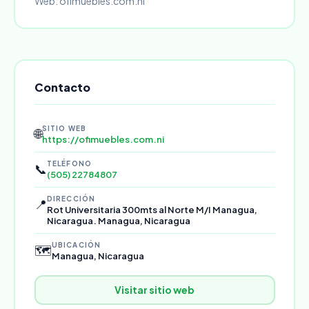
Web: ofimuebles.com.ni
Contacto
SITIO WEB
🌐
https://ofimuebles.com.ni
TELÉFONO
📞
(505) 22784807
DIRECCIÓN
📍
Rot Universitaria 300mts al Norte M/I Managua,
Nicaragua. Managua, Nicaragua
UBICACIÓN
🗺️
Managua, Nicaragua
Visitar sitio web