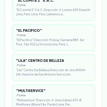
"EL COMITÉ 2" S.A.C.
📍 Lima
"El Comité 2" S.A.C. Dirección: Jr. Loreto 459 Stand 4
Lima, Perú. Lima, Perú. Llámenos a…
"EL PACIFICO"
📍 Lima
"El Pacifico" Dirección: Prolog. Gamarra 889. 3er
Piso, Tda.302 La Victoria Lima, Perú. L…
"LILA" CENTRO DE BELLEZA
📍 Lima
"Lila" Centro De Belleza Dirección: Av. Uno N³244 -
Urb. Huertos de San Antonio Surco Lim…
"MULTISERVICE"
📍 Lima
"Multiservice" Dirección: Jr. Jóse Gálvez 437-B
Miraflores (Altura 5 Av. Pardo) Lima, Per…