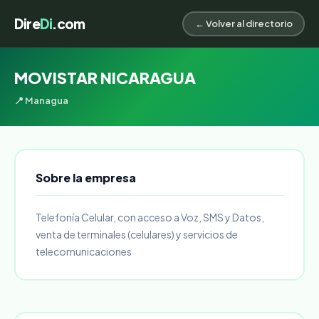
Dire
Di
.com
← Volver al directorio
MOVISTAR NICARAGUA
📍 Managua
Sobre la empresa
Telefonía Celular, con acceso a Voz, SMS y Datos,
venta de terminales (celulares) y servicios de
telecomunicaciones