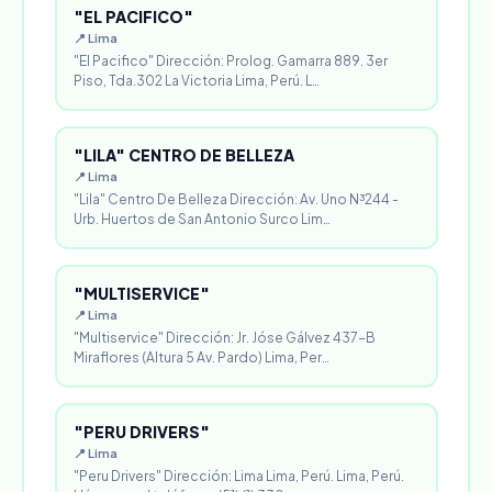
"EL PACIFICO"
📍 Lima
"El Pacifico" Dirección: Prolog. Gamarra 889. 3er
Piso, Tda.302 La Victoria Lima, Perú. L…
"LILA" CENTRO DE BELLEZA
📍 Lima
"Lila" Centro De Belleza Dirección: Av. Uno N³244 -
Urb. Huertos de San Antonio Surco Lim…
"MULTISERVICE"
📍 Lima
"Multiservice" Dirección: Jr. Jóse Gálvez 437-B
Miraflores (Altura 5 Av. Pardo) Lima, Per…
"PERU DRIVERS"
📍 Lima
"Peru Drivers" Dirección: Lima Lima, Perú. Lima, Perú.