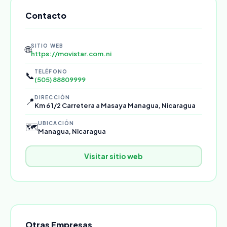
Contacto
SITIO WEB
🌐
https://movistar.com.ni
TELÉFONO
📞
(505) 88809999
DIRECCIÓN
📍
Km 6 1/2 Carretera a Masaya Managua, Nicaragua
UBICACIÓN
🗺️
Managua, Nicaragua
Visitar sitio web
Otras Empresas