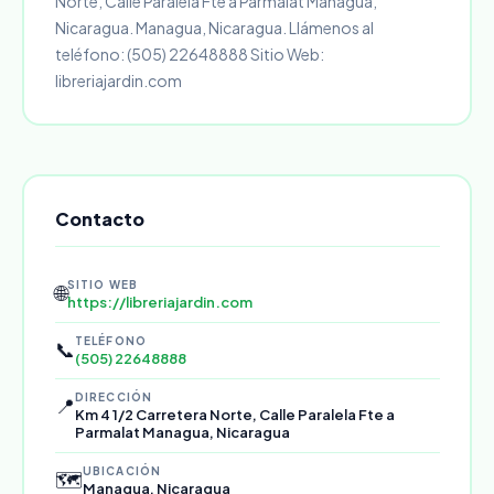
Norte, Calle Paralela Fte a Parmalat Managua,
Nicaragua. Managua, Nicaragua. Llámenos al
teléfono: (505) 22648888 Sitio Web:
libreriajardin.com
Contacto
SITIO WEB
🌐
https://libreriajardin.com
TELÉFONO
📞
(505) 22648888
DIRECCIÓN
📍
Km 4 1/2 Carretera Norte, Calle Paralela Fte a
Parmalat Managua, Nicaragua
UBICACIÓN
🗺️
Managua, Nicaragua