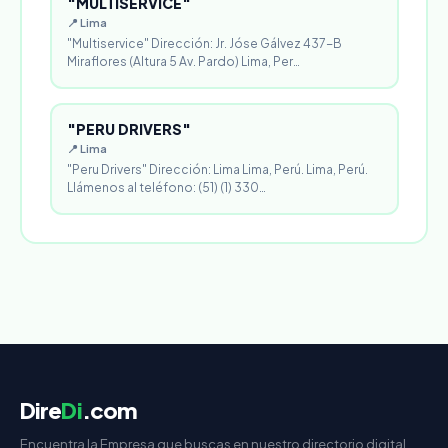
"MULTISERVICE"
📍 Lima
"Multiservice" Dirección: Jr. Jóse Gálvez 437-B
Miraflores (Altura 5 Av. Pardo) Lima, Per…
"PERU DRIVERS"
📍 Lima
"Peru Drivers" Dirección: Lima Lima, Perú. Lima, Perú.
Llámenos al teléfono: (51) (1) 330…
Dire
Di
.com
Encuentra la Empresa que buscas en nuestro directorio digital.