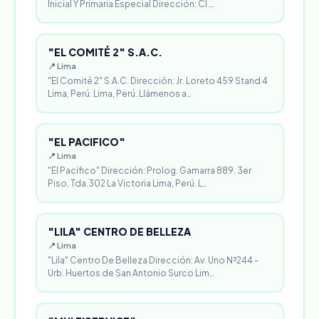
Inicial Y Primaria Especial Dirección: Cl.…
"EL COMITÉ 2" S.A.C.
📍 Lima
"El Comité 2" S.A.C. Dirección: Jr. Loreto 459 Stand 4
Lima, Perú. Lima, Perú. Llámenos a…
"EL PACIFICO"
📍 Lima
"El Pacifico" Dirección: Prolog. Gamarra 889. 3er
Piso, Tda.302 La Victoria Lima, Perú. L…
"LILA" CENTRO DE BELLEZA
📍 Lima
"Lila" Centro De Belleza Dirección: Av. Uno N³244 -
Urb. Huertos de San Antonio Surco Lim…