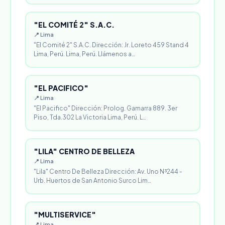
"EL COMITÉ 2" S.A.C.
📍 Lima
"El Comité 2" S.A.C. Dirección: Jr. Loreto 459 Stand 4
Lima, Perú. Lima, Perú. Llámenos a…
"EL PACIFICO"
📍 Lima
"El Pacifico" Dirección: Prolog. Gamarra 889. 3er
Piso, Tda.302 La Victoria Lima, Perú. L…
"LILA" CENTRO DE BELLEZA
📍 Lima
"Lila" Centro De Belleza Dirección: Av. Uno N³244 -
Urb. Huertos de San Antonio Surco Lim…
"MULTISERVICE"
📍 Lima