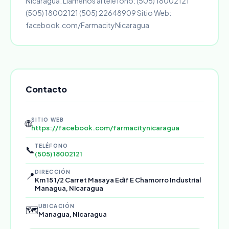
Nicaragua. Llámenos al teléfono: (505) 18002121
(505) 18002121 (505) 22648909 Sitio Web:
facebook.com/FarmacityNicaragua
Contacto
SITIO WEB
🌐
https://facebook.com/farmacitynicaragua
TELÉFONO
📞
(505) 18002121
DIRECCIÓN
📍
Km 15 1/2 Carret Masaya Edif E Chamorro Industrial
Managua, Nicaragua
UBICACIÓN
🗺️
Managua, Nicaragua