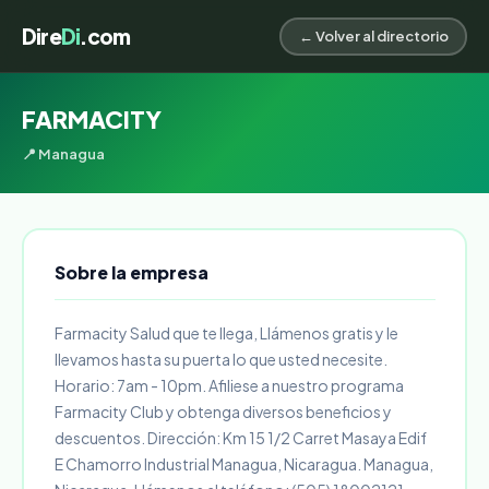
Dire
Di
.com
← Volver al directorio
FARMACITY
📍 Managua
Sobre la empresa
Farmacity Salud que te llega, Llámenos gratis y le
llevamos hasta su puerta lo que usted necesite.
Horario: 7am - 10pm. Afiliese a nuestro programa
Farmacity Club y obtenga diversos beneficios y
descuentos. Dirección: Km 15 1/2 Carret Masaya Edif
E Chamorro Industrial Managua, Nicaragua. Managua,