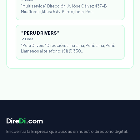
"Multiservice" Dirección: Jr. Jóse Gálvez 437-B
Miraflores (Altura 5 Av. Pardo) Lima, Per…
"PERU DRIVERS"
📍 Lima
"Peru Drivers" Dirección: Lima Lima, Perú. Lima, Perú.
Llámenos al teléfono: (51) (1) 330…
Dire
Di
.com
Encuentra la Empresa que buscas en nuestro directorio digital.