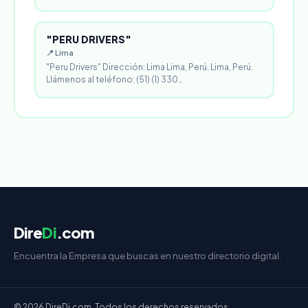
"PERU DRIVERS"
📍 Lima
"Peru Drivers" Dirección: Lima Lima, Perú. Lima, Perú.
Llámenos al teléfono: (51) (1) 330…
Dire
Di
.com
Encuentra la Empresa que buscas en nuestro directorio digital.
© 2026 DireDi.com. Todos los derechos reservados.