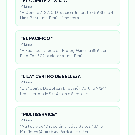
"EL COMITÉ 2" S.A.C.
📍 Lima
"El Comité 2" S.A.C. Dirección: Jr. Loreto 459 Stand 4
Lima, Perú. Lima, Perú. Llámenos a…
"EL PACIFICO"
📍 Lima
"El Pacifico" Dirección: Prolog. Gamarra 889. 3er
Piso, Tda.302 La Victoria Lima, Perú. L…
"LILA" CENTRO DE BELLEZA
📍 Lima
"Lila" Centro De Belleza Dirección: Av. Uno N³244 -
Urb. Huertos de San Antonio Surco Lim…
"MULTISERVICE"
📍 Lima
"Multiservice" Dirección: Jr. Jóse Gálvez 437-B
Miraflores (Altura 5 Av. Pardo) Lima, Per…