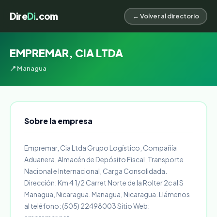
Dire
Di
.com
← Volver al directorio
EMPREMAR, CIA LTDA
📍 Managua
Sobre la empresa
Empremar, Cia Ltda Grupo Logístico, Compañía
Aduanera, Almacén de Depósito Fiscal, Transporte
Nacional e Internacional, Carga Consolidada.
Dirección: Km 4 1/2 Carret Norte de la Rolter 2c al S
Managua, Nicaragua. Managua, Nicaragua. Llámenos
al teléfono: (505) 22498003 Sitio Web: