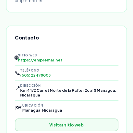
empremar.net
Contacto
SITIO WEB
🌐
https://empremar.net
TELÉFONO
📞
(505) 22498003
DIRECCIÓN
📍
Km 4 1/2 Carret Norte de la Rolter 2c al S Managua,
Nicaragua
UBICACIÓN
🗺️
Managua, Nicaragua
Visitar sitio web