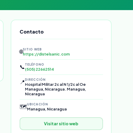
Contacto
SITIO WEB
🌐
https://distelsanic.com
TELÉFONO
📞
(505) 22662514
DIRECCIÓN
📍
Hospital Militar 2c al N 1/2c al Oe
Managua, Nicaragua. Managua,
Nicaragua
UBICACIÓN
🗺️
Managua, Nicaragua
Visitar sitio web