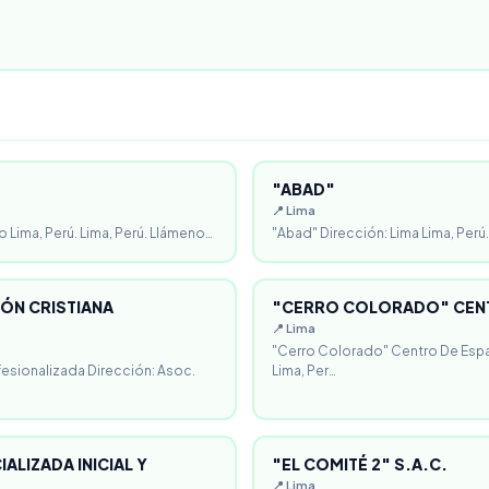
"ABAD"
📍 Lima
o Lima, Perú. Lima, Perú. Llámeno…
"Abad" Dirección: Lima Lima, Perú.
ÓN CRISTIANA
"CERRO COLORADO" CENT
📍 Lima
"Cerro Colorado" Centro De Espa
fesionalizada Dirección: Asoc.
Lima, Per…
ALIZADA INICIAL Y
"EL COMITÉ 2" S.A.C.
📍 Lima