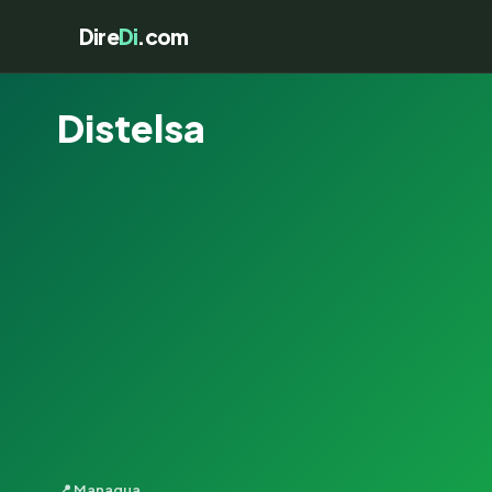
Dire
Di
.com
Distelsa
📍 Managua