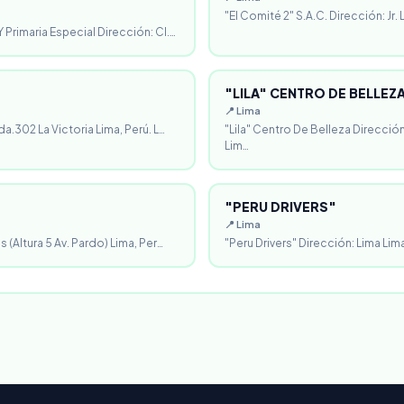
"El Comité 2" S.A.C. Dirección: Jr.
 Primaria Especial Dirección: Cl.…
"LILA" CENTRO DE BELLEZ
📍 Lima
da.302 La Victoria Lima, Perú. L…
"Lila" Centro De Belleza Direcció
Lim…
"PERU DRIVERS"
📍 Lima
 (Altura 5 Av. Pardo) Lima, Per…
"Peru Drivers" Dirección: Lima Lima