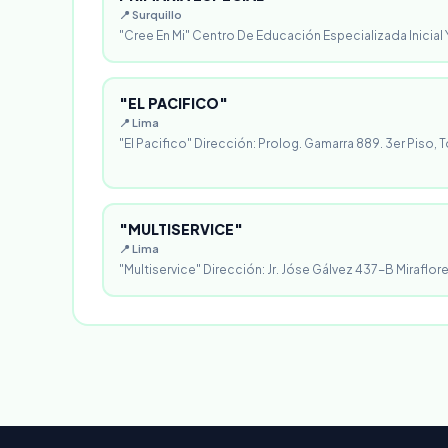
📍 Surquillo
"Cree En Mi" Centro De Educación Especializada Inicial Y
"EL PACIFICO"
📍 Lima
"El Pacifico" Dirección: Prolog. Gamarra 889. 3er Piso, T
"MULTISERVICE"
📍 Lima
"Multiservice" Dirección: Jr. Jóse Gálvez 437-B Miraflores