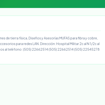
es de tierra física, Diseños y Asesorías MUFAS para fibra y cobre,
cesorios para redes LAN. Dirección: Hospital Militar 2c al N 1/2c al
nos al teléfono: (505) 22662514 (505) 22662514 (505) 22545278