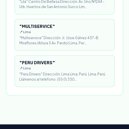
"Lila" Centro De Belleza Dirección: Av. Uno N³244 -
Urb. Huertos de San Antonio Surco Lim…
"MULTISERVICE"
📍 Lima
"Multiservice" Dirección: Jr. Jóse Gálvez 437-B
Miraflores (Altura 5 Av. Pardo) Lima, Per…
"PERU DRIVERS"
📍 Lima
"Peru Drivers" Dirección: Lima Lima, Perú. Lima, Perú.
Llámenos al teléfono: (51) (1) 330…