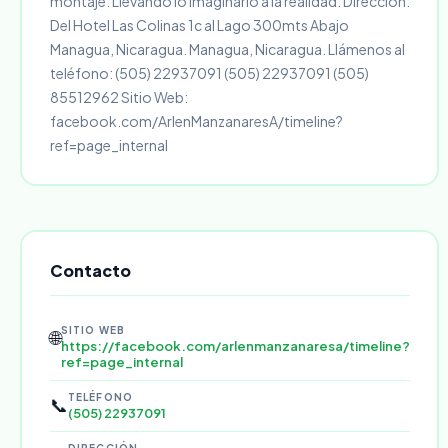
montaje. Llevando lo imaginario a la realidad. Dirección:
Del Hotel Las Colinas 1c al Lago 300mts Abajo
Managua, Nicaragua. Managua, Nicaragua. Llámenos al
teléfono: (505) 22937091 (505) 22937091 (505)
85512962 Sitio Web:
facebook.com/ArlenManzanaresA/timeline?
ref=page_internal
Contacto
SITIO WEB
🌐
https://facebook.com/arlenmanzanaresa/timeline?
ref=page_internal
TELÉFONO
📞
(505) 22937091
DIRECCIÓN