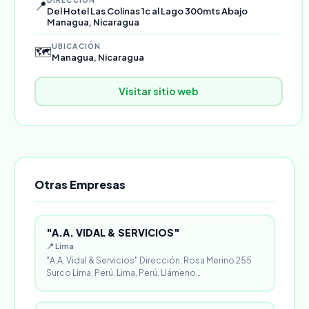
📍
Del Hotel Las Colinas 1c al Lago 300mts Abajo
Managua, Nicaragua
UBICACIÓN
🗺️
Managua, Nicaragua
Visitar sitio web
Otras Empresas
"A.A. VIDAL & SERVICIOS"
📍 Lima
"A.A. Vidal & Servicios" Dirección: Rosa Merino 255
Surco Lima, Perú. Lima, Perú. Llámeno…