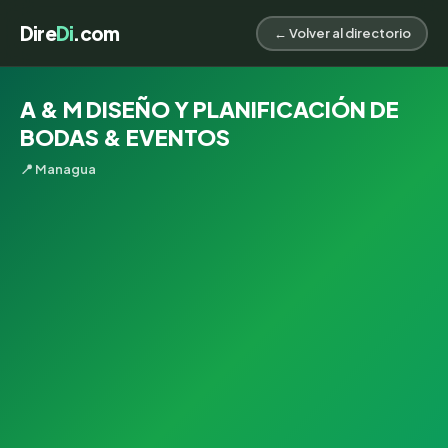
Dire
Di
.com
← Volver al directorio
A & M DISEÑO Y PLANIFICACIÓN DE
BODAS & EVENTOS
📍 Managua