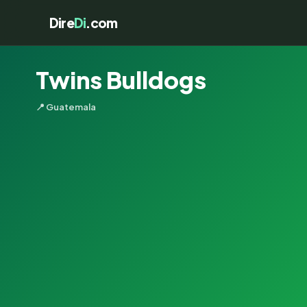
Dire
Di
.com
Twins Bulldogs
📍 Guatemala