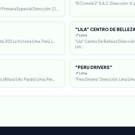
"El Comité 2" S.A.C. Dirección: Jr.
 Primaria Especial Dirección: Cl.…
"LILA" CENTRO DE BELLEZ
📍 Lima
da.302 La Victoria Lima, Perú. L…
"Lila" Centro De Belleza Direcció
Lim…
"PERU DRIVERS"
📍 Lima
 (Altura 5 Av. Pardo) Lima, Per…
"Peru Drivers" Dirección: Lima Lima