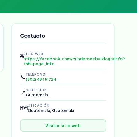
Contacto
SITIO WEB
🌐
https://facebook.com/criaderodebulldogs/info?
tab=page_info
TELÉFONO
📞
(502) 43451724
DIRECCIÓN
📍
Guatemala.
UBICACIÓN
🗺️
Guatemala, Guatemala
Visitar sitio web