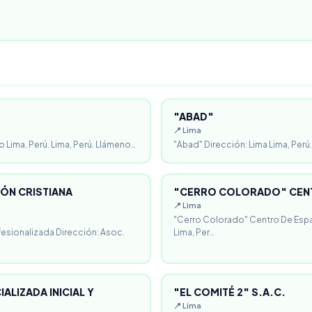
"ABAD"
📍 Lima
o Lima, Perú. Lima, Perú. Llámeno…
"Abad" Dirección: Lima Lima, Perú.
ÓN CRISTIANA
"CERRO COLORADO" CENT
📍 Lima
"Cerro Colorado" Centro De Espa
fesionalizada Dirección: Asoc.
Lima, Per…
ALIZADA INICIAL Y
"EL COMITÉ 2" S.A.C.
📍 Lima