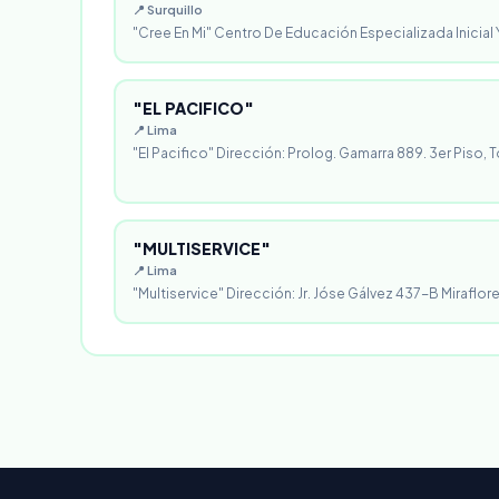
📍 Surquillo
"Cree En Mi" Centro De Educación Especializada Inicial Y
"EL PACIFICO"
📍 Lima
"El Pacifico" Dirección: Prolog. Gamarra 889. 3er Piso, T
"MULTISERVICE"
📍 Lima
"Multiservice" Dirección: Jr. Jóse Gálvez 437-B Miraflores