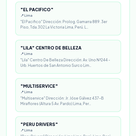
"EL PACIFICO"
📍 Lima
"El Pacifico" Dirección: Prolog. Gamarra 889. 3er
Piso, Tda.302 La Victoria Lima, Perú. L…
"LILA" CENTRO DE BELLEZA
📍 Lima
"Lila" Centro De Belleza Dirección: Av. Uno N³244 -
Urb. Huertos de San Antonio Surco Lim…
"MULTISERVICE"
📍 Lima
"Multiservice" Dirección: Jr. Jóse Gálvez 437-B
Miraflores (Altura 5 Av. Pardo) Lima, Per…
"PERU DRIVERS"
📍 Lima