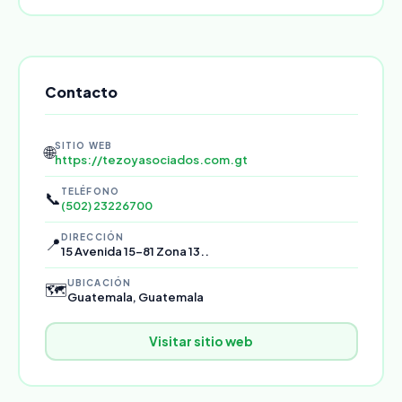
Contacto
SITIO WEB
🌐
https://tezoyasociados.com.gt
TELÉFONO
📞
(502) 23226700
DIRECCIÓN
📍
15 Avenida 15-81 Zona 13..
UBICACIÓN
🗺️
Guatemala, Guatemala
Visitar sitio web