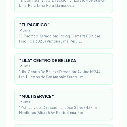
"El Comité 2" S.A.C. Dirección: Jr. Loreto 459 Stand 4
Lima, Perú. Lima, Perú. Llámenos a…
"EL PACIFICO"
📍 Lima
"El Pacifico" Dirección: Prolog. Gamarra 889. 3er
Piso, Tda.302 La Victoria Lima, Perú. L…
"LILA" CENTRO DE BELLEZA
📍 Lima
"Lila" Centro De Belleza Dirección: Av. Uno N³244 -
Urb. Huertos de San Antonio Surco Lim…
"MULTISERVICE"
📍 Lima
"Multiservice" Dirección: Jr. Jóse Gálvez 437-B
Miraflores (Altura 5 Av. Pardo) Lima, Per…