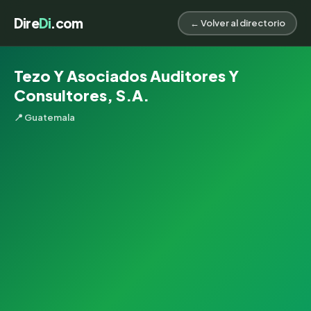
Dire
Di
.com
← Volver al directorio
Tezo Y Asociados Auditores Y
Consultores, S.A.
📍 Guatemala