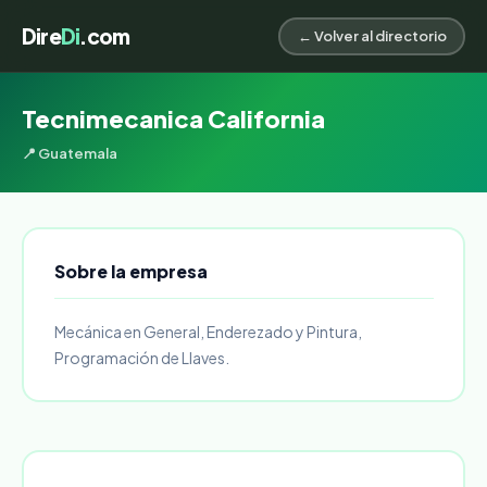
Dire
Di
.com
← Volver al directorio
Tecnimecanica California
📍 Guatemala
Sobre la empresa
Mecánica en General, Enderezado y Pintura,
Programación de Llaves.