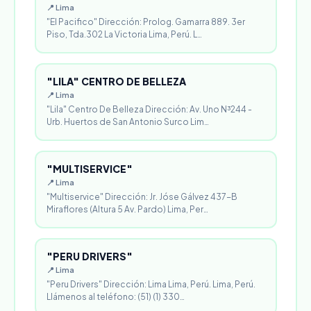
📍 Lima
"El Pacifico" Dirección: Prolog. Gamarra 889. 3er
Piso, Tda.302 La Victoria Lima, Perú. L…
"LILA" CENTRO DE BELLEZA
📍 Lima
"Lila" Centro De Belleza Dirección: Av. Uno N³244 -
Urb. Huertos de San Antonio Surco Lim…
"MULTISERVICE"
📍 Lima
"Multiservice" Dirección: Jr. Jóse Gálvez 437-B
Miraflores (Altura 5 Av. Pardo) Lima, Per…
"PERU DRIVERS"
📍 Lima
"Peru Drivers" Dirección: Lima Lima, Perú. Lima, Perú.
Llámenos al teléfono: (51) (1) 330…