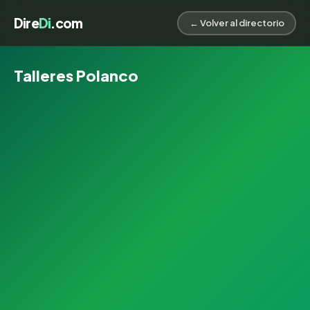
Dire
Di
.com
← Volver al directorio
Talleres Polanco