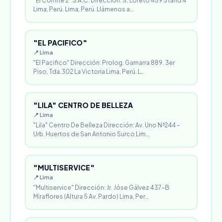
"El Comité 2" S.A.C. Dirección: Jr. Loreto 459 Stand 4
Lima, Perú. Lima, Perú. Llámenos a…
"EL PACIFICO"
📍 Lima
"El Pacifico" Dirección: Prolog. Gamarra 889. 3er
Piso, Tda.302 La Victoria Lima, Perú. L…
"LILA" CENTRO DE BELLEZA
📍 Lima
"Lila" Centro De Belleza Dirección: Av. Uno N³244 -
Urb. Huertos de San Antonio Surco Lim…
"MULTISERVICE"
📍 Lima
"Multiservice" Dirección: Jr. Jóse Gálvez 437-B
Miraflores (Altura 5 Av. Pardo) Lima, Per…