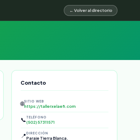
← Volver al directorio
Contacto
SITIO WEB
🌐
https://tallerxelaefi.com
TELÉFONO
📞
(502) 57311571
DIRECCIÓN
📍
Paraje Tierra Blanca.