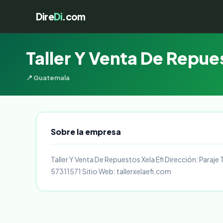
Dire
Di
.com
Taller Y Venta De Repues
📍 Guatemala
Sobre la empresa
Taller Y Venta De Repuestos Xela Efi Dirección: Paraj
57311571 Sitio Web: tallerxelaefi.com