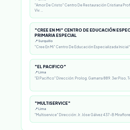
"Amor De Cristo" Centro De Restauración Cristiana Pro
Viv. …
"CREE EN MI" CENTRO DE EDUCACIÓN ESPECI
PRIMARIA ESPECIAL
📍 Surquillo
"Cree En Mi" Centro De Educación Especializada Inicial Y
"EL PACIFICO"
📍 Lima
"El Pacifico" Dirección: Prolog. Gamarra 889. 3er Piso, T
"MULTISERVICE"
📍 Lima
"Multiservice" Dirección: Jr. Jóse Gálvez 437-B Miraflores