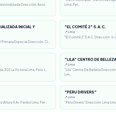
fesionalizada Dirección: Asoc.
Lima, Per…
ALIZADA INICIAL Y
"EL COMITÉ 2" S.A.C.
📍 Lima
"El Comité 2" S.A.C. Dirección: Jr.
 Primaria Especial Dirección: Cl.…
"LILA" CENTRO DE BELLEZ
📍 Lima
da.302 La Victoria Lima, Perú. L…
"Lila" Centro De Belleza Direcció
Lim…
"PERU DRIVERS"
📍 Lima
 (Altura 5 Av. Pardo) Lima, Per…
"Peru Drivers" Dirección: Lima Lima