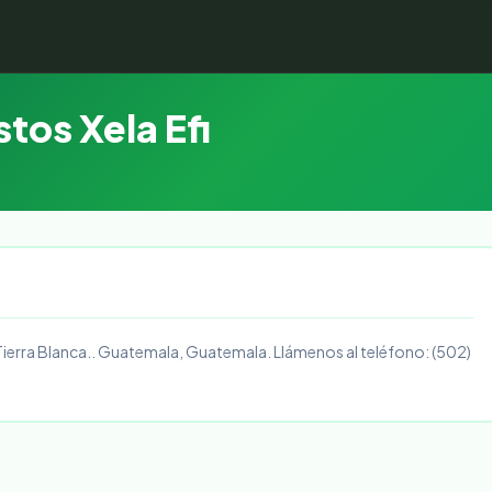
tos Xela Efi
e Tierra Blanca.. Guatemala, Guatemala. Llámenos al teléfono: (502)