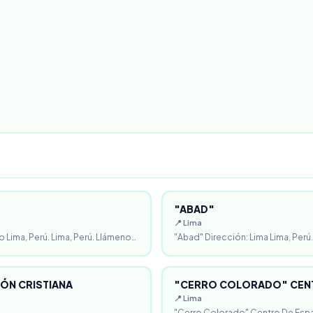
"ABAD"
📍 Lima
o Lima, Perú. Lima, Perú. Llámeno…
"Abad" Dirección: Lima Lima, Perú.
ÓN CRISTIANA
"CERRO COLORADO" CENT
📍 Lima
"Cerro Colorado" Centro De Espa