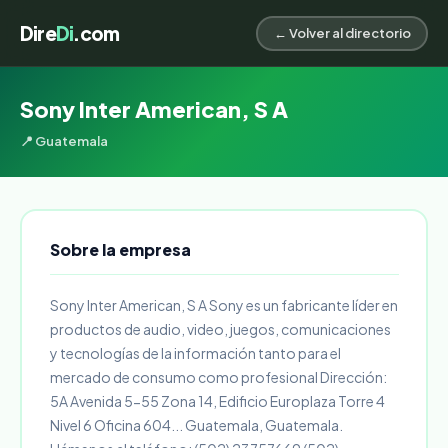
Dire
Di
.com
← Volver al directorio
Sony Inter American, S A
📍 Guatemala
Sobre la empresa
Sony Inter American, S A Sony es un fabricante líder en
productos de audio, video, juegos, comunicaciones
y tecnologías de la información tanto para el
mercado de consumo como profesional Dirección:
5A Avenida 5-55 Zona 14, Edificio Europlaza Torre 4
Nivel 6 Oficina 604... Guatemala, Guatemala.