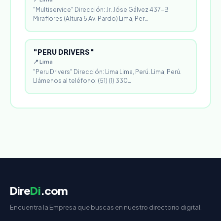
"Multiservice" Dirección: Jr. Jóse Gálvez 437-B
Miraflores (Altura 5 Av. Pardo) Lima, Per…
"PERU DRIVERS"
📍 Lima
"Peru Drivers" Dirección: Lima Lima, Perú. Lima, Perú.
Llámenos al teléfono: (51) (1) 330…
Dire
Di
.com
Encuentra la Empresa que buscas en nuestro directorio digital.