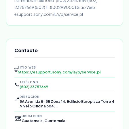
Llámenos al teléfono: (502) 23757669 (502)
23757669 (502) 1-8002990001 Sitio Web:
esupport.sony.com/LA/p/service.pl
Contacto
SITIO WEB
🌐
https://esupport.sony.com/la/p/service.pl
TELÉFONO
📞
(502) 23757669
DIRECCIÓN
📍
5A Avenida 5-55 Zona 14, Edificio Europlaza Torre 4
Nivel 6 Oficina 604..
UBICACIÓN
🗺️
Guatemala, Guatemala