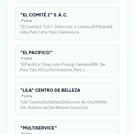
"EL COMITÉ 2" S.A.C.
📍 Lima
"El Comité 2" S.A.C. Dirección: Jr. Loreto 459 Stand 4
Lima, Perú. Lima, Perú. Llámenos a…
"EL PACIFICO"
📍 Lima
"El Pacifico" Dirección: Prolog. Gamarra 889. 3er
Piso, Tda.302 La Victoria Lima, Perú. L…
"LILA" CENTRO DE BELLEZA
📍 Lima
"Lila" Centro De Belleza Dirección: Av. Uno N³244 -
Urb. Huertos de San Antonio Surco Lim…
"MULTISERVICE"
📍 Lima