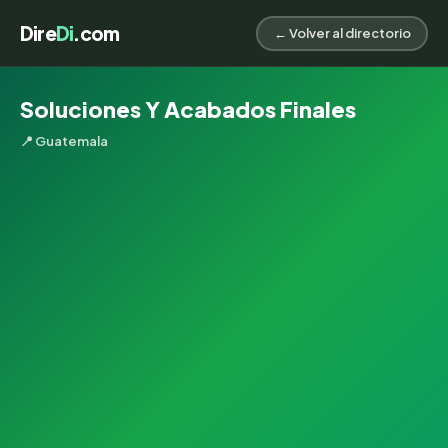
Dire
Di
.com
← Volver al directorio
Soluciones Y Acabados Finales
📍 Guatemala