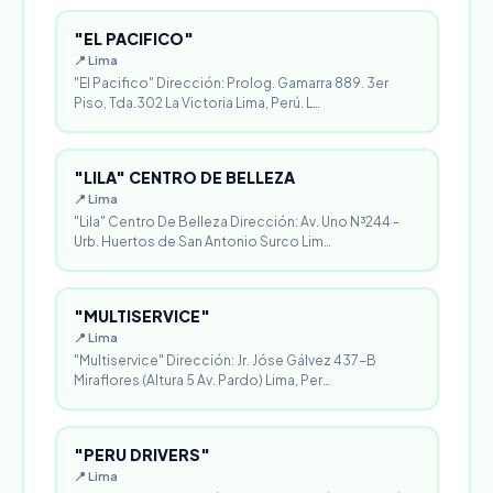
"EL PACIFICO"
📍 Lima
"El Pacifico" Dirección: Prolog. Gamarra 889. 3er
Piso, Tda.302 La Victoria Lima, Perú. L…
"LILA" CENTRO DE BELLEZA
📍 Lima
"Lila" Centro De Belleza Dirección: Av. Uno N³244 -
Urb. Huertos de San Antonio Surco Lim…
"MULTISERVICE"
📍 Lima
"Multiservice" Dirección: Jr. Jóse Gálvez 437-B
Miraflores (Altura 5 Av. Pardo) Lima, Per…
"PERU DRIVERS"
📍 Lima