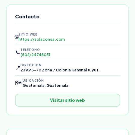
Contacto
SITIO WEB
🌐
https://solaconsa.com
TELÉFONO
📞
(502) 24748031
DIRECCIÓN
📍
23 Av 5-70 Zona 7 Colonia Kaminal Juyu I.
UBICACIÓN
🗺️
Guatemala, Guatemala
Visitar sitio web