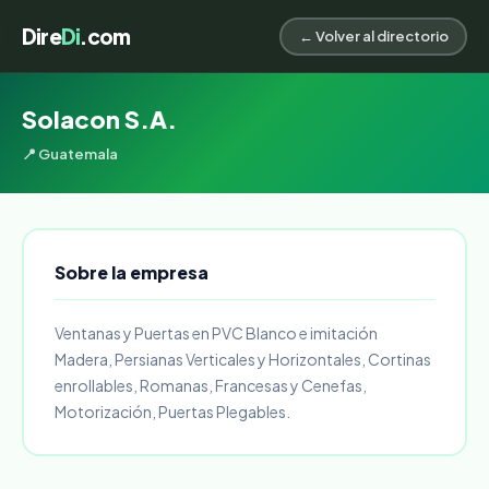
Dire
Di
.com
← Volver al directorio
Solacon S.A.
📍 Guatemala
Sobre la empresa
Ventanas y Puertas en PVC Blanco e imitación
Madera, Persianas Verticales y Horizontales, Cortinas
enrollables, Romanas, Francesas y Cenefas,
Motorización, Puertas Plegables.