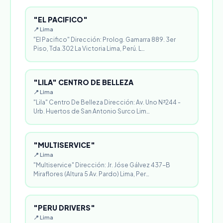
"EL PACIFICO"
📍 Lima
"El Pacifico" Dirección: Prolog. Gamarra 889. 3er
Piso, Tda.302 La Victoria Lima, Perú. L…
"LILA" CENTRO DE BELLEZA
📍 Lima
"Lila" Centro De Belleza Dirección: Av. Uno N³244 -
Urb. Huertos de San Antonio Surco Lim…
"MULTISERVICE"
📍 Lima
"Multiservice" Dirección: Jr. Jóse Gálvez 437-B
Miraflores (Altura 5 Av. Pardo) Lima, Per…
"PERU DRIVERS"
📍 Lima