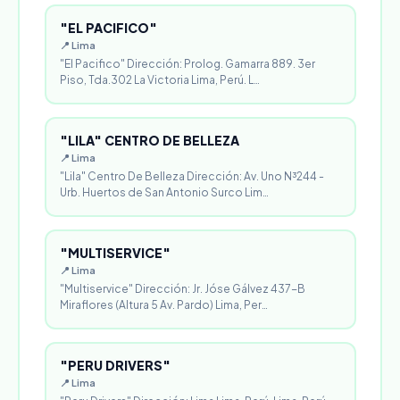
"EL PACIFICO"
📍 Lima
"El Pacifico" Dirección: Prolog. Gamarra 889. 3er
Piso, Tda.302 La Victoria Lima, Perú. L…
"LILA" CENTRO DE BELLEZA
📍 Lima
"Lila" Centro De Belleza Dirección: Av. Uno N³244 -
Urb. Huertos de San Antonio Surco Lim…
"MULTISERVICE"
📍 Lima
"Multiservice" Dirección: Jr. Jóse Gálvez 437-B
Miraflores (Altura 5 Av. Pardo) Lima, Per…
"PERU DRIVERS"
📍 Lima