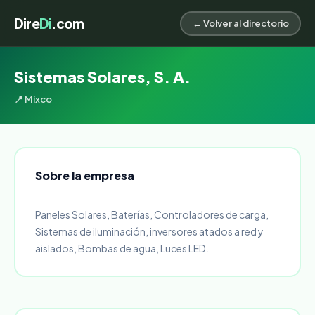
Dire
Di
.com
← Volver al directorio
Sistemas Solares, S. A.
📍 Mixco
Sobre la empresa
Paneles Solares, Baterías, Controladores de carga,
Sistemas de iluminación, inversores atados a red y
aislados, Bombas de agua, Luces LED.