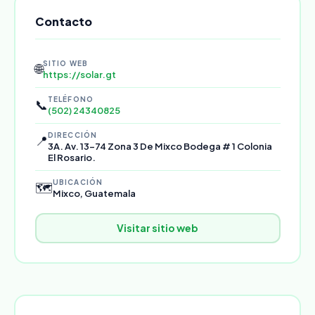
Contacto
SITIO WEB
🌐
https://solar.gt
TELÉFONO
📞
(502) 24340825
DIRECCIÓN
📍
3A. Av. 13-74 Zona 3 De Mixco Bodega # 1 Colonia
El Rosario.
UBICACIÓN
🗺️
Mixco, Guatemala
Visitar sitio web