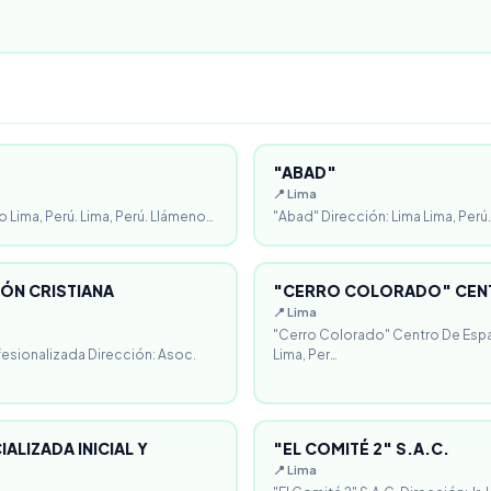
"ABAD"
📍 Lima
o Lima, Perú. Lima, Perú. Llámeno…
"Abad" Dirección: Lima Lima, Perú.
ÓN CRISTIANA
"CERRO COLORADO" CENT
📍 Lima
"Cerro Colorado" Centro De Espa
fesionalizada Dirección: Asoc.
Lima, Per…
ALIZADA INICIAL Y
"EL COMITÉ 2" S.A.C.
📍 Lima