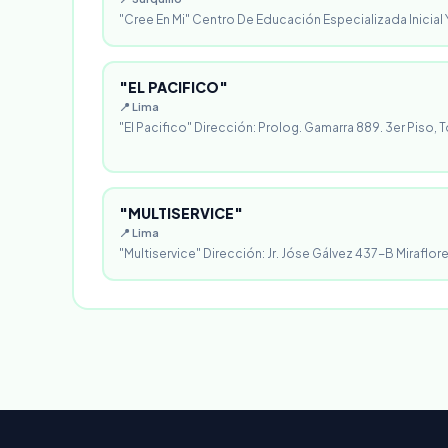
"Cree En Mi" Centro De Educación Especializada Inicial Y
"EL PACIFICO"
📍 Lima
"El Pacifico" Dirección: Prolog. Gamarra 889. 3er Piso, T
"MULTISERVICE"
📍 Lima
"Multiservice" Dirección: Jr. Jóse Gálvez 437-B Miraflores