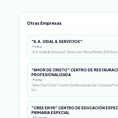
Otras Empresas
"A.A. VIDAL & SERVICIOS"
📍 Lima
"A.A. Vidal & Servicios" Dirección: Rosa Merino 255 Surc
"AMOR DE CRISTO" CENTRO DE RESTAURACI
PROFESIONALIZADA
📍 Lima
"Amor De Cristo" Centro De Restauración Cristiana Pro
Viv. …
"CREE EN MI" CENTRO DE EDUCACIÓN ESPECI
PRIMARIA ESPECIAL
📍 Surquillo