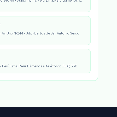
 Loreto 459 Stand 4 Lima, Perú. Lima, Perú. Llámenos a…
A
n: Av. Uno N³244 - Urb. Huertos de San Antonio Surco
, Perú. Lima, Perú. Llámenos al teléfono: (51) (1) 330…