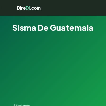
Dire
Di
.com
Sisma De Guatemala
📍 Fraijanes