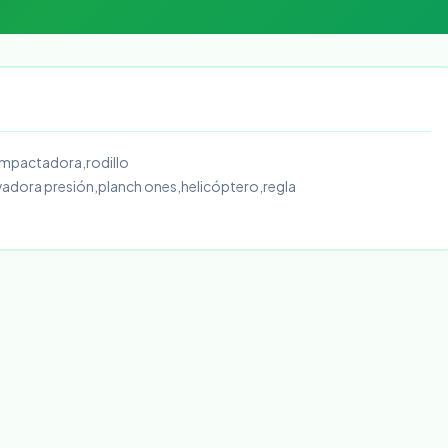
mpactadora,rodillo
dora presión,planch ones,helicóptero,regla