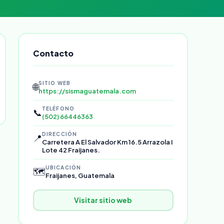
Contacto
SITIO WEB
🌐
https://sismaguatemala.com
TELÉFONO
📞
(502) 66446363
DIRECCIÓN
📍
Carretera A El Salvador Km 16.5 Arrazola I
Lote 42 Fraijanes.
UBICACIÓN
🗺️
Fraijanes, Guatemala
Visitar sitio web