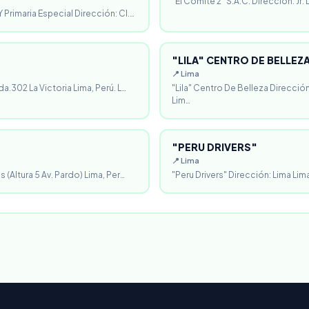
"El Comité 2" S.A.C. Dirección: Jr.
 Primaria Especial Dirección: Cl.…
"LILA" CENTRO DE BELLEZ
📍 Lima
da.302 La Victoria Lima, Perú. L…
"Lila" Centro De Belleza Direcció
Lim…
"PERU DRIVERS"
📍 Lima
 (Altura 5 Av. Pardo) Lima, Per…
"Peru Drivers" Dirección: Lima Lima