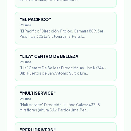
"EL PACIFICO"
📍 Lima
"El Pacifico" Dirección: Prolog. Gamarra 889. 3er
Piso, Tda.302 La Victoria Lima, Perú. L…
"LILA" CENTRO DE BELLEZA
📍 Lima
"Lila" Centro De Belleza Dirección: Av. Uno N³244 -
Urb. Huertos de San Antonio Surco Lim…
"MULTISERVICE"
📍 Lima
"Multiservice" Dirección: Jr. Jóse Gálvez 437-B
Miraflores (Altura 5 Av. Pardo) Lima, Per…
"PERU DRIVERS"