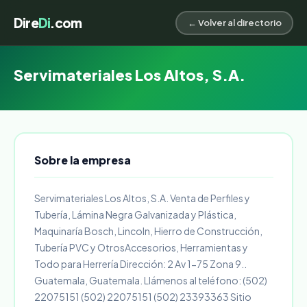
Dire
Di
.com
← Volver al directorio
Servimateriales Los Altos, S.A.
Sobre la empresa
Servimateriales Los Altos, S.A. Venta de Perfiles y
Tubería, Lámina Negra Galvanizada y Plástica,
Maquinaría Bosch, Lincoln, Hierro de Construcción,
Tubería PVC y OtrosAccesorios, Herramientas y
Todo para Herrería Dirección: 2 Av 1-75 Zona 9..
Guatemala, Guatemala. Llámenos al teléfono: (502)
22075151 (502) 22075151 (502) 23393363 Sitio