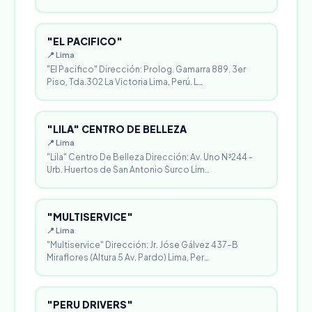
"EL PACIFICO"
📍 Lima
"El Pacifico" Dirección: Prolog. Gamarra 889. 3er
Piso, Tda.302 La Victoria Lima, Perú. L…
"LILA" CENTRO DE BELLEZA
📍 Lima
"Lila" Centro De Belleza Dirección: Av. Uno N³244 -
Urb. Huertos de San Antonio Surco Lim…
"MULTISERVICE"
📍 Lima
"Multiservice" Dirección: Jr. Jóse Gálvez 437-B
Miraflores (Altura 5 Av. Pardo) Lima, Per…
"PERU DRIVERS"