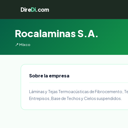
Dire
Di
.com
Rocalaminas S.A.
📍 Mixco
Sobre la empresa
Láminas y Tejas Termoacústicas de Fibrocemento, Teja 
Entrepisos, Base de Techos y Cielos suspendidos.