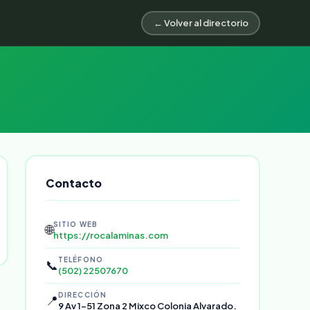
← Volver al directorio
Contacto
SITIO WEB
🌐
https://rocalaminas.com
TELÉFONO
📞
(502) 22507670
DIRECCIÓN
📍
9 Av 1-51 Zona 2 Mixco Colonia Alvarado.