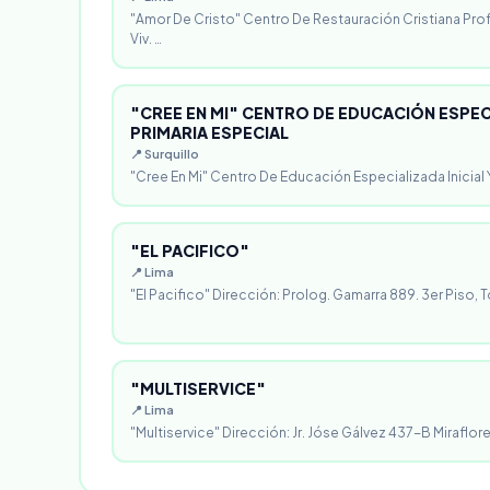
"Amor De Cristo" Centro De Restauración Cristiana Pro
Viv. …
"CREE EN MI" CENTRO DE EDUCACIÓN ESPECI
PRIMARIA ESPECIAL
📍 Surquillo
"Cree En Mi" Centro De Educación Especializada Inicial Y
"EL PACIFICO"
📍 Lima
"El Pacifico" Dirección: Prolog. Gamarra 889. 3er Piso, T
"MULTISERVICE"
📍 Lima
"Multiservice" Dirección: Jr. Jóse Gálvez 437-B Miraflores