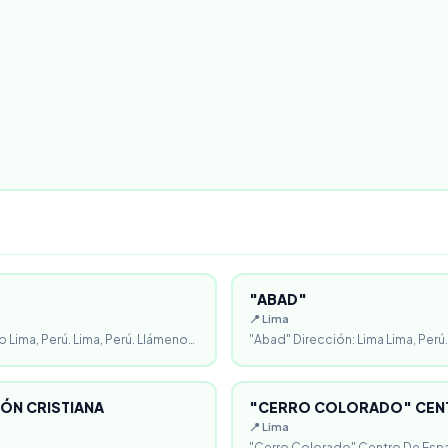
"ABAD"
📍 Lima
o Lima, Perú. Lima, Perú. Llámeno…
"Abad" Dirección: Lima Lima, Perú.
ÓN CRISTIANA
"CERRO COLORADO" CENT
📍 Lima
"Cerro Colorado" Centro De Espa