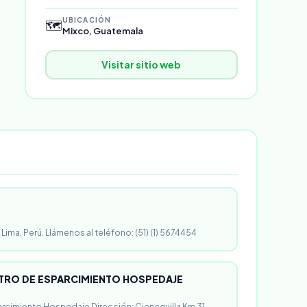
UBICACIÓN
🗺️
Mixco, Guatemala
Visitar sitio web
 Lima, Perú. Llámenos al teléfono: (51) (1) 5674454
RO DE ESPARCIMIENTO HOSPEDAJE
rcimiento Hospedaje Dirección: Cieneguilla Km 31