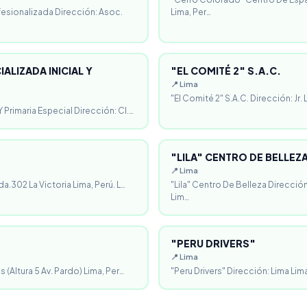
fesionalizada Dirección: Asoc.
Lima, Per…
ALIZADA INICIAL Y
"EL COMITÉ 2" S.A.C.
📍 Lima
"El Comité 2" S.A.C. Dirección: Jr.
 Primaria Especial Dirección: Cl.…
"LILA" CENTRO DE BELLEZ
📍 Lima
da.302 La Victoria Lima, Perú. L…
"Lila" Centro De Belleza Direcció
Lim…
"PERU DRIVERS"
📍 Lima
 (Altura 5 Av. Pardo) Lima, Per…
"Peru Drivers" Dirección: Lima Lima