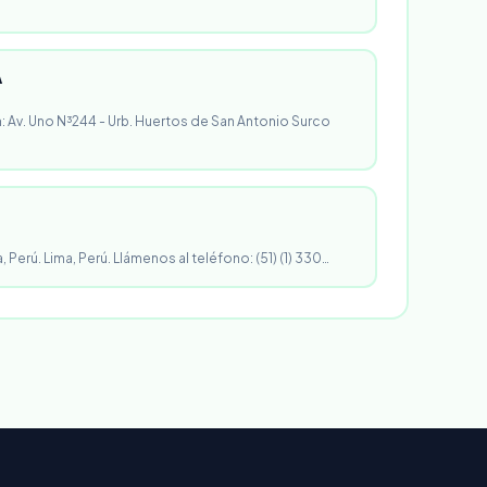
A
n: Av. Uno N³244 - Urb. Huertos de San Antonio Surco
, Perú. Lima, Perú. Llámenos al teléfono: (51) (1) 330…