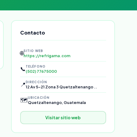
Contacto
SITIO WEB
🌐
https://refrigama.com
TELÉFONO
📞
(502) 77675000
DIRECCIÓN
📍
12 Av 5-21 Zona 3 Quetzaltenango ..
UBICACIÓN
🗺️
Quetzaltenango, Guatemala
Visitar sitio web