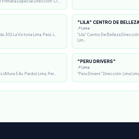
 Primaria Especial Dirección: Cl.…
"LILA" CENTRO DE BELLEZ
📍 Lima
da.302 La Victoria Lima, Perú. L…
"Lila" Centro De Belleza Direcció
Lim…
"PERU DRIVERS"
📍 Lima
 (Altura 5 Av. Pardo) Lima, Per…
"Peru Drivers" Dirección: Lima Lima