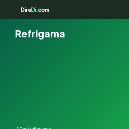
Dire
Di
.com
Refrigama
📍 Quetzaltenango