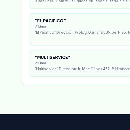
"Cree En Mi" Centro De Educación Especializada Inicial Y
"EL PACIFICO"
📍 Lima
"El Pacifico" Dirección: Prolog. Gamarra 889. 3er Piso, T
"MULTISERVICE"
📍 Lima
"Multiservice" Dirección: Jr. Jóse Gálvez 437-B Miraflores