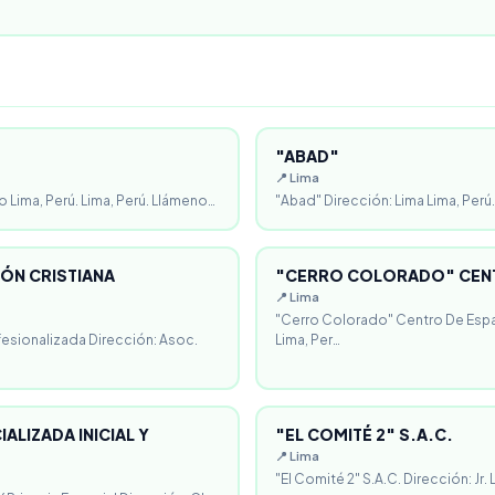
"ABAD"
📍 Lima
o Lima, Perú. Lima, Perú. Llámeno…
"Abad" Dirección: Lima Lima, Perú.
ÓN CRISTIANA
"CERRO COLORADO" CENT
📍 Lima
"Cerro Colorado" Centro De Espa
fesionalizada Dirección: Asoc.
Lima, Per…
ALIZADA INICIAL Y
"EL COMITÉ 2" S.A.C.
📍 Lima
"El Comité 2" S.A.C. Dirección: Jr.