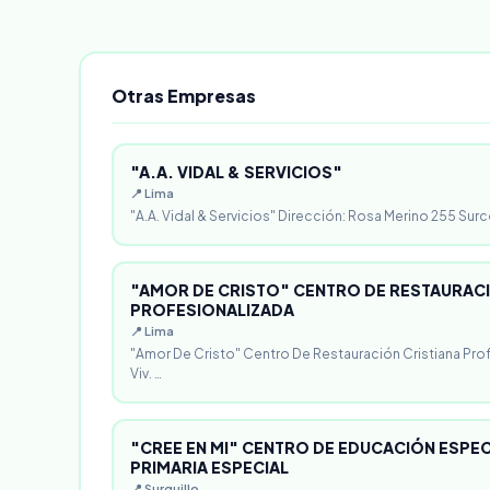
Otras Empresas
"A.A. VIDAL & SERVICIOS"
📍 Lima
"A.A. Vidal & Servicios" Dirección: Rosa Merino 255 Surc
"AMOR DE CRISTO" CENTRO DE RESTAURACI
PROFESIONALIZADA
📍 Lima
"Amor De Cristo" Centro De Restauración Cristiana Pro
Viv. …
"CREE EN MI" CENTRO DE EDUCACIÓN ESPECI
PRIMARIA ESPECIAL
📍 Surquillo