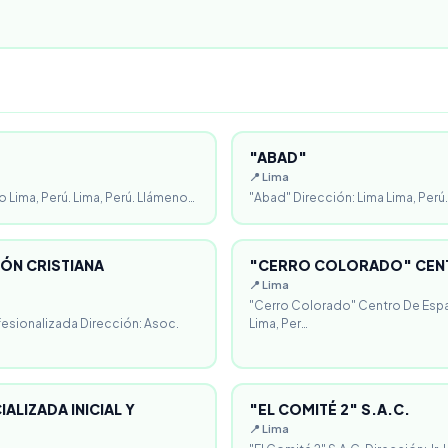
"ABAD"
📍 Lima
o Lima, Perú. Lima, Perú. Llámeno…
"Abad" Dirección: Lima Lima, Perú.
ÓN CRISTIANA
"CERRO COLORADO" CENT
📍 Lima
"Cerro Colorado" Centro De Espa
fesionalizada Dirección: Asoc.
Lima, Per…
ALIZADA INICIAL Y
"EL COMITÉ 2" S.A.C.
📍 Lima