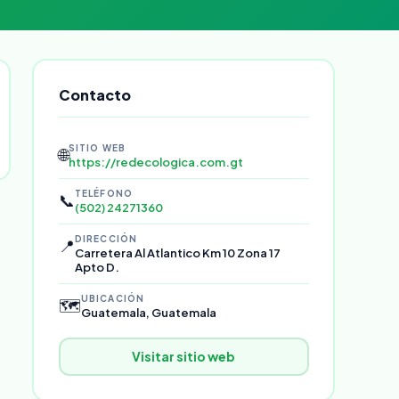
Contacto
SITIO WEB
🌐
https://redecologica.com.gt
TELÉFONO
📞
(502) 24271360
DIRECCIÓN
📍
Carretera Al Atlantico Km 10 Zona 17
Apto D.
UBICACIÓN
🗺️
Guatemala, Guatemala
Visitar sitio web