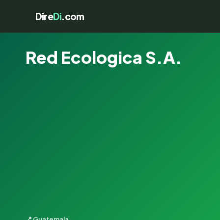
Dire
Di
.com
Red Ecologica S.A.
📍 Guatemala