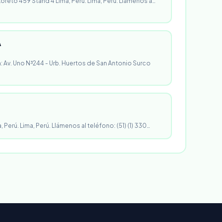
 Loreto 459 Stand 4 Lima, Perú. Lima, Perú. Llámenos a…
A
n: Av. Uno N³244 - Urb. Huertos de San Antonio Surco
, Perú. Lima, Perú. Llámenos al teléfono: (51) (1) 330…