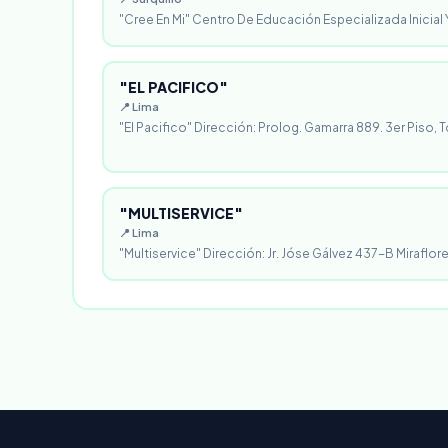
"Cree En Mi" Centro De Educación Especializada Inicial Y
"EL PACIFICO"
📍 Lima
"El Pacifico" Dirección: Prolog. Gamarra 889. 3er Piso, T
"MULTISERVICE"
📍 Lima
"Multiservice" Dirección: Jr. Jóse Gálvez 437-B Miraflores