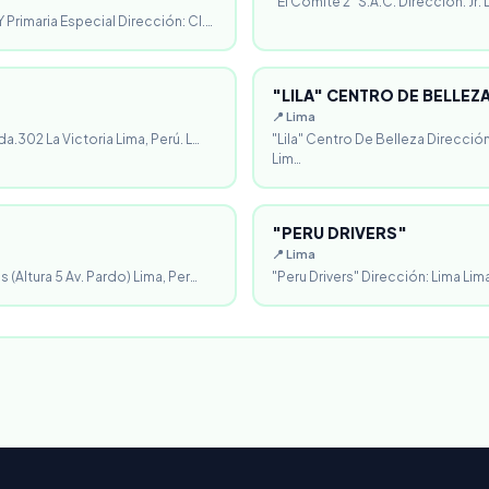
"El Comité 2" S.A.C. Dirección: Jr.
 Primaria Especial Dirección: Cl.…
"LILA" CENTRO DE BELLEZ
📍 Lima
da.302 La Victoria Lima, Perú. L…
"Lila" Centro De Belleza Direcció
Lim…
"PERU DRIVERS"
📍 Lima
 (Altura 5 Av. Pardo) Lima, Per…
"Peru Drivers" Dirección: Lima Lima